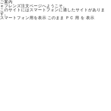
ご案内
ｅフレンズ注文ページへようこそ。
このサイトにはスマートフォンに適したサイトがありま
す。
スマートフォン用を表示
このまま ＰＣ 用 を 表示