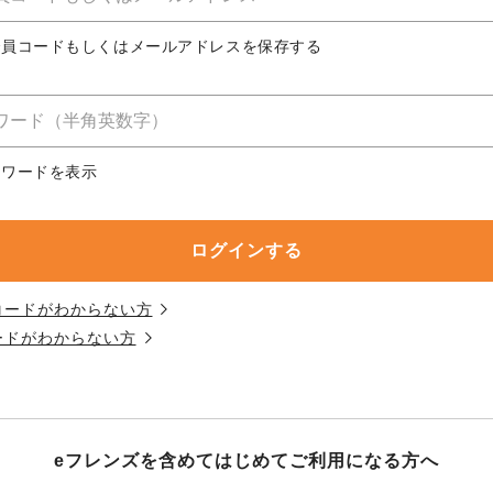
務委託を受けて、コープきんき事業連合が運営しています。
務委託を受けて、コープきんき事業連合が運営しています。
務委託を受けて、コープきんき事業連合が運営しています。
に各生協の「個人情報保護方針」にもどづいて、コープ事業
合員コードもしくはメールアドレスを保存する
ご利用ください。なお、クチコミ投稿については、利用約款
く表記について」については各生協のボタンをクリックして
協の「個人情報保護方針」については各生協のボタンをクリ
京都生協
ならコープ
スワードを表示
京都生協
ならコープ
京都生協
ならコープ
大阪いずみ市民生協
わかやま市民生協
大阪いずみ市民生協
わかやま市民生協
大阪いずみ市民生協
わかやま市民生協
コードがわからない方
ードがわからない方
eフレンズを含めてはじめて
ご利用になる方へ