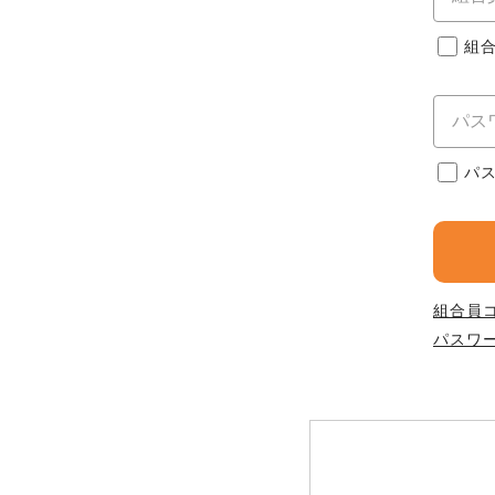
このサイトは7つの生協から業
このサイトは7つの生協から業
このサイトは7つの生協から業
ては、コープ事業連合、ならび
組
生協となります。
める利用約款をご確認のうえ、
ます。
各生協の「特定商取引法に基づ
コープ事業連合、ならびに各生
コープしが
パ
コープしが
コープしが
よどがわ市民生協
よどがわ市民生協
よどがわ市民生協
組合員
パスワ