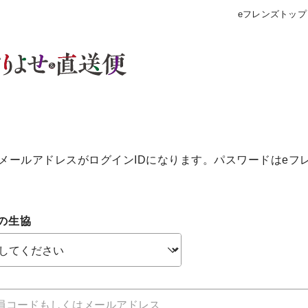
eフレンズトップ
メールアドレスがログインIDになります。パスワードはeフ
の生協
個人情報保護方針について
特定商取引法に基づく表記につい
約款（ご利用規約・ご利用規程）