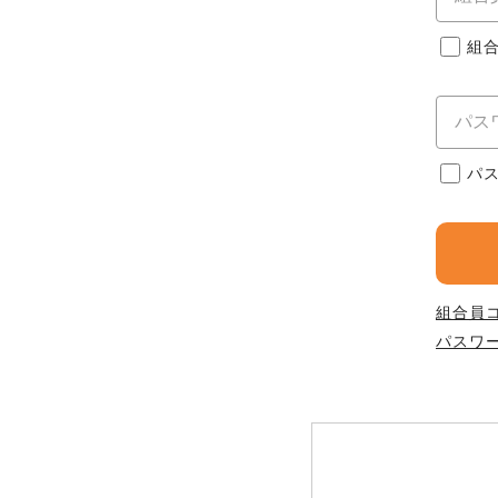
このサイトは7つの生協から業
このサイトは7つの生協から業
このサイトは7つの生協から業
ては、コープ事業連合、ならび
組
生協となります。
める利用約款をご確認のうえ、
ます。
各生協の「特定商取引法に基づ
コープ事業連合、ならびに各生
コープしが
パ
コープしが
コープしが
よどがわ市民生協
よどがわ市民生協
よどがわ市民生協
組合員
パスワ