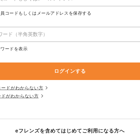
務委託を受けて、コープきんき事業連合が運営しています。
務委託を受けて、コープきんき事業連合が運営しています。
務委託を受けて、コープきんき事業連合が運営しています。
に各生協の「個人情報保護方針」にもどづいて、コープ事業
合員コードもしくはメールアドレスを保存する
ご利用ください。なお、クチコミ投稿については、利用約款
く表記について」については各生協のボタンをクリックして
協の「個人情報保護方針」については各生協のボタンをクリ
京都生協
ならコープ
スワードを表示
京都生協
ならコープ
京都生協
ならコープ
大阪いずみ市民生協
わかやま市民生協
大阪いずみ市民生協
わかやま市民生協
大阪いずみ市民生協
わかやま市民生協
コードがわからない方
ードがわからない方
eフレンズを含めてはじめて
ご利用になる方へ