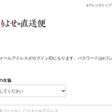
eフレンズトップ
メールアドレスがログインIDになります。パスワードはeフ
の生協
個人情報保護方針について
特定商取引法に基づく表記につい
約款（ご利用規約・ご利用規程）