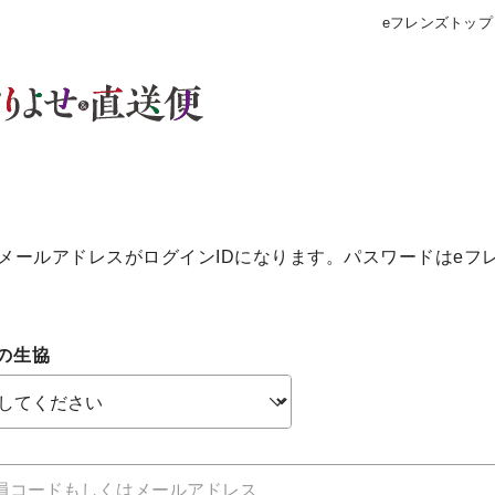
eフレンズトップ
メールアドレスがログインIDになります。パスワードはeフ
の生協
個人情報保護方針について
特定商取引法に基づく表記につい
約款（ご利用規約・ご利用規程）