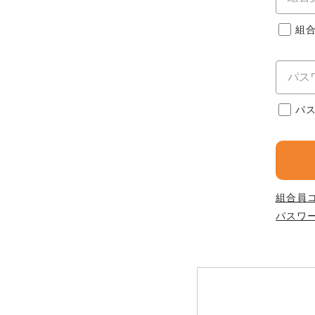
このサイトは7つの生協から業
このサイトは7つの生協から業
このサイトは7つの生協から業
ては、コープ事業連合、ならび
組
生協となります。
める利用約款をご確認のうえ、
ます。
各生協の「特定商取引法に基づ
コープ事業連合、ならびに各生
コープしが
パ
コープしが
コープしが
よどがわ市民生協
よどがわ市民生協
よどがわ市民生協
組合員
パスワ