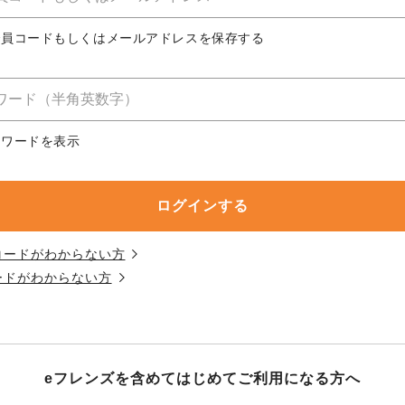
務委託を受けて、コープきんき事業連合が運営しています。
務委託を受けて、コープきんき事業連合が運営しています。
務委託を受けて、コープきんき事業連合が運営しています。
に各生協の「個人情報保護方針」にもどづいて、コープ事業
合員コードもしくはメールアドレスを保存する
ご利用ください。なお、クチコミ投稿については、利用約款
く表記について」については各生協のボタンをクリックして
協の「個人情報保護方針」については各生協のボタンをクリ
京都生協
ならコープ
スワードを表示
京都生協
ならコープ
京都生協
ならコープ
大阪いずみ市民生協
わかやま市民生協
大阪いずみ市民生協
わかやま市民生協
大阪いずみ市民生協
わかやま市民生協
コードがわからない方
ードがわからない方
eフレンズを含めてはじめて
ご利用になる方へ