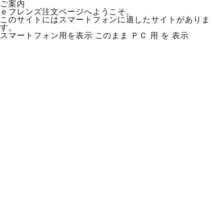
ご案内
ｅフレンズ注文ページへようこそ。
このサイトにはスマートフォンに適したサイトがありま
す。
スマートフォン用を表示
このまま ＰＣ 用 を 表示