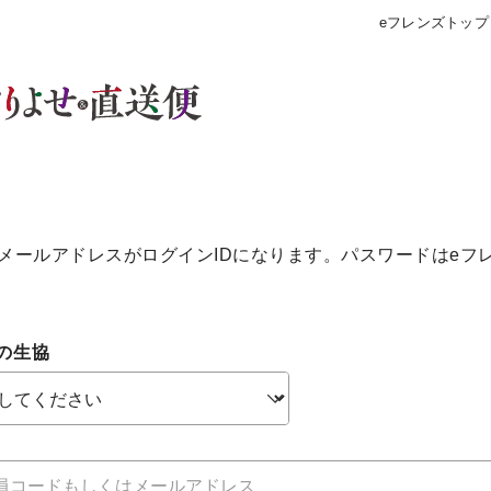
eフレンズトップ
メールアドレスがログインIDになります。パスワードはeフ
の生協
個人情報保護方針について
特定商取引法に基づく表記につい
約款（ご利用規約・ご利用規程）