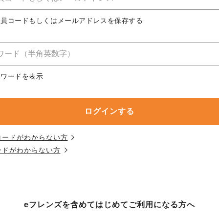
務委託を受けて、コープきんき事業連合が運営しています。
務委託を受けて、コープきんき事業連合が運営しています。
務委託を受けて、コープきんき事業連合が運営しています。
に各生協の「個人情報保護方針」にもどづいて、コープ事業
合員コードもしくはメールアドレスを保存する
ご利用ください。なお、クチコミ投稿については、利用約款
く表記について」については各生協のボタンをクリックして
協の「個人情報保護方針」については各生協のボタンをクリ
京都生協
ならコープ
スワードを表示
京都生協
ならコープ
京都生協
ならコープ
大阪いずみ市民生協
わかやま市民生協
大阪いずみ市民生協
わかやま市民生協
大阪いずみ市民生協
わかやま市民生協
コードがわからない方
ードがわからない方
eフレンズを含めてはじめて
ご利用になる方へ