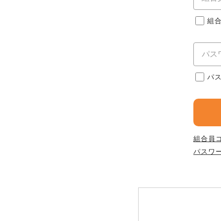
このサイトは7つの生協から業
このサイトは7つの生協から業
このサイトは7つの生協から業
ては、コープ事業連合、ならび
組
生協となります。
める利用約款をご確認のうえ、
ます。
各生協の「特定商取引法に基づ
コープ事業連合、ならびに各生
コープしが
パ
コープしが
コープしが
よどがわ市民生協
よどがわ市民生協
よどがわ市民生協
組合員
パスワ