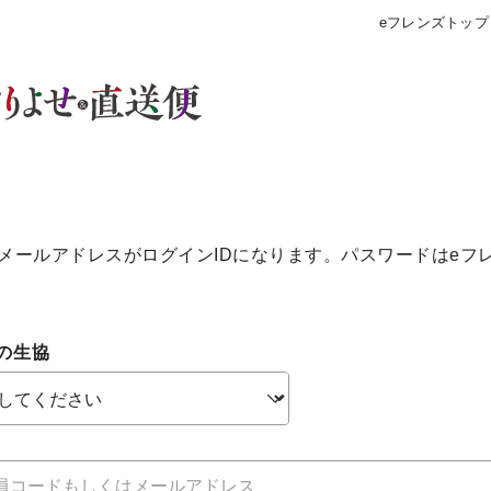
eフレンズトップ
メールアドレスがログインIDになります。パスワードはeフ
の生協
個人情報保護方針について
特定商取引法に基づく表記につい
約款（ご利用規約・ご利用規程）