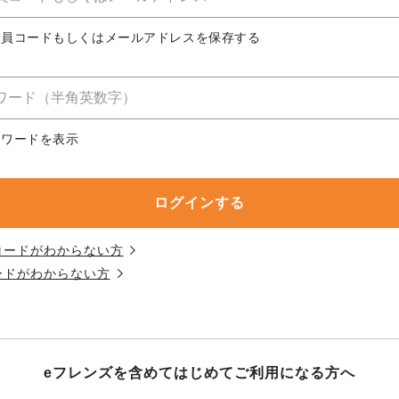
務委託を受けて、コープきんき事業連合が運営しています。
務委託を受けて、コープきんき事業連合が運営しています。
務委託を受けて、コープきんき事業連合が運営しています。
に各生協の「個人情報保護方針」にもどづいて、コープ事業
合員コードもしくはメールアドレスを保存する
ご利用ください。なお、クチコミ投稿については、利用約款
く表記について」については各生協のボタンをクリックして
協の「個人情報保護方針」については各生協のボタンをクリ
京都生協
ならコープ
スワードを表示
京都生協
ならコープ
京都生協
ならコープ
大阪いずみ市民生協
わかやま市民生協
大阪いずみ市民生協
わかやま市民生協
大阪いずみ市民生協
わかやま市民生協
コードがわからない方
ードがわからない方
eフレンズを含めてはじめて
ご利用になる方へ