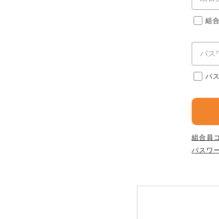
このサイトは7つの生協から業
このサイトは7つの生協から業
このサイトは7つの生協から業
ては、コープ事業連合、ならび
組
生協となります。
める利用約款をご確認のうえ、
ます。
各生協の「特定商取引法に基づ
コープ事業連合、ならびに各生
コープしが
パ
コープしが
コープしが
よどがわ市民生協
よどがわ市民生協
よどがわ市民生協
組合員
パスワ