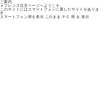
ご案内
ｅフレンズ注文ページへようこそ。
このサイトにはスマートフォンに適したサイトがありま
す。
スマートフォン用を表示
このまま ＰＣ 用 を 表示