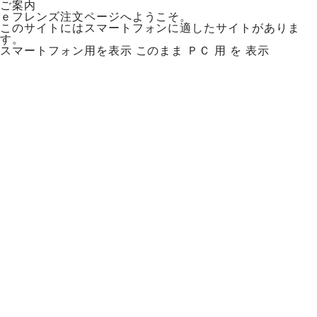
ご案内
ｅフレンズ注文ページへようこそ。
このサイトにはスマートフォンに適したサイトがありま
す。
スマートフォン用を表示
このまま ＰＣ 用 を 表示