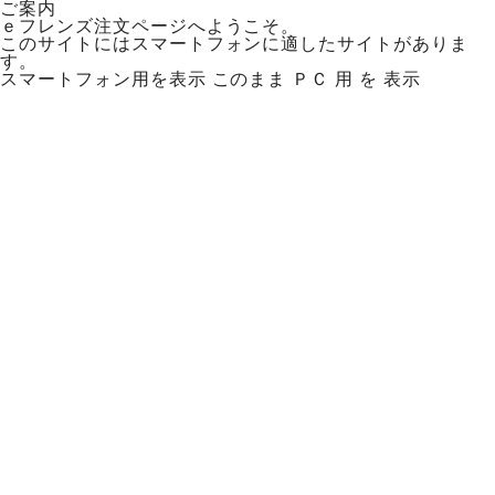
ご案内
ｅフレンズ注文ページへようこそ。
このサイトにはスマートフォンに適したサイトがありま
す。
スマートフォン用を表示
このまま ＰＣ 用 を 表示