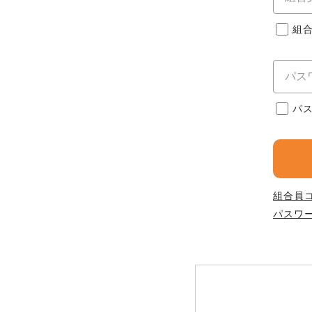
このサイトは7つの生協から業
このサイトは7つの生協から業
このサイトは7つの生協から業
ては、コープ事業連合、ならび
組
生協となります。
める利用約款をご確認のうえ、
ます。
各生協の「特定商取引法に基づ
コープ事業連合、ならびに各生
コープしが
パ
コープしが
コープしが
よどがわ市民生協
よどがわ市民生協
よどがわ市民生協
組合員
パスワ