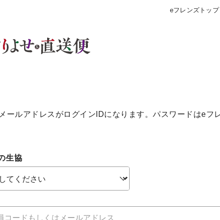
eフレンズトップ
メールアドレスがログインIDになります。パスワードはeフ
の生協
個人情報保護方針について
特定商取引法に基づく表記につい
約款（ご利用規約・ご利用規程）