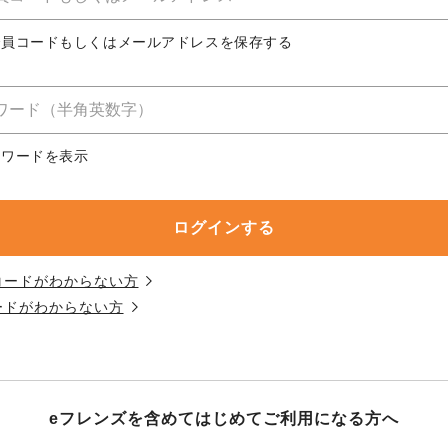
務委託を受けて、コープきんき事業連合が運営しています。
務委託を受けて、コープきんき事業連合が運営しています。
務委託を受けて、コープきんき事業連合が運営しています。
に各生協の「個人情報保護方針」にもどづいて、コープ事業
合員コードもしくはメールアドレスを保存する
ご利用ください。なお、クチコミ投稿については、利用約款
く表記について」については各生協のボタンをクリックして
協の「個人情報保護方針」については各生協のボタンをクリ
京都生協
ならコープ
スワードを表示
京都生協
ならコープ
京都生協
ならコープ
大阪いずみ市民生協
わかやま市民生協
大阪いずみ市民生協
わかやま市民生協
大阪いずみ市民生協
わかやま市民生協
コードがわからない方
ードがわからない方
eフレンズを含めてはじめて
ご利用になる方へ