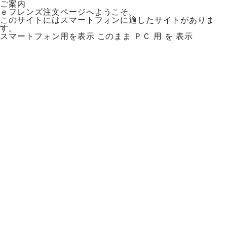
ご案内
ｅフレンズ注文ページへようこそ。
このサイトにはスマートフォンに適したサイトがありま
す。
スマートフォン用を表示
このまま ＰＣ 用 を 表示