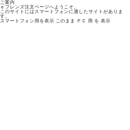
ご案内
ｅフレンズ注文ページへようこそ。
このサイトにはスマートフォンに適したサイトがありま
す。
スマートフォン用を表示
このまま ＰＣ 用 を 表示