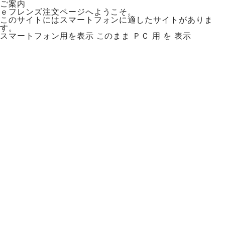
ご案内
ｅフレンズ注文ページへようこそ。
このサイトにはスマートフォンに適したサイトがありま
す。
スマートフォン用を表示
このまま ＰＣ 用 を 表示