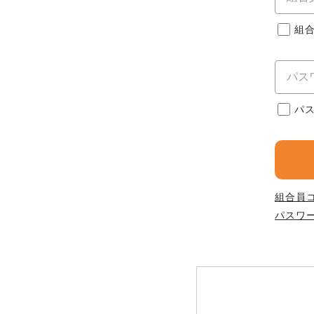
このサイトは7つの生協から業
このサイトは7つの生協から業
このサイトは7つの生協から業
ては、コープ事業連合、ならび
組
生協となります。
める利用約款をご確認のうえ、
ます。
各生協の「特定商取引法に基づ
コープ事業連合、ならびに各生
コープしが
パ
コープしが
コープしが
よどがわ市民生協
よどがわ市民生協
よどがわ市民生協
組合員
パスワ