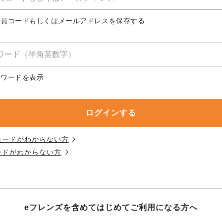
務委託を受けて、コープきんき事業連合が運営しています。
務委託を受けて、コープきんき事業連合が運営しています。
務委託を受けて、コープきんき事業連合が運営しています。
に各生協の「個人情報保護方針」にもどづいて、コープ事業
合員コードもしくはメールアドレスを保存する
ご利用ください。なお、クチコミ投稿については、利用約款
く表記について」については各生協のボタンをクリックして
協の「個人情報保護方針」については各生協のボタンをクリ
京都生協
ならコープ
スワードを表示
京都生協
ならコープ
京都生協
ならコープ
大阪いずみ市民生協
わかやま市民生協
大阪いずみ市民生協
わかやま市民生協
大阪いずみ市民生協
わかやま市民生協
コードがわからない方
ードがわからない方
eフレンズを含めてはじめて
ご利用になる方へ