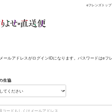
eフレンズトップ
メールアドレスがログインIDになります。パスワードはeフ
の生協
個人情報保護方針について
特定商取引法に基づく表記につい
約款（ご利用規約・ご利用規程）