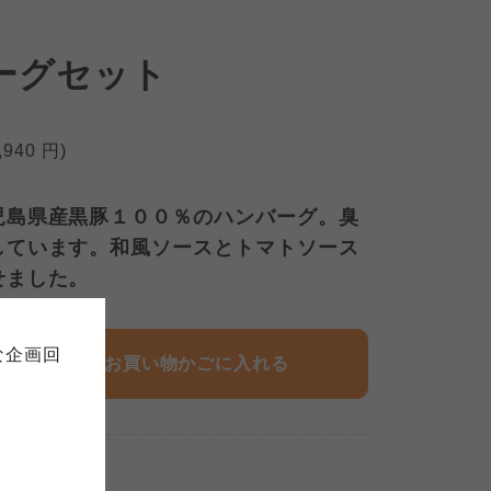
ーグセット
,940
円)
児島県産黒豚１００％のハンバーグ。臭
しています。和風ソースとトマトソース
て
について
せました。
お預かりしている個人情報につい
販売責任者は、それぞれご利用の
ご自身が加入されている生協が定
連合が適切に管理をおこなってい
な企画回
の細則として規定されています。
お買い物かごに入れる
ご確認ください。
ックしてご確認ください。
おおさかパルコープ
 3:00
まで
おおさかパルコープ
おおさかパルコープ