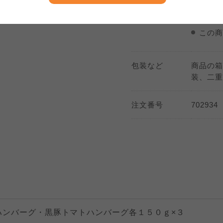
商品のお届け
期間指
大阪いずみ市民生協
わかやま市民生協
大阪いずみ市民生協
わかやま市民生協
この商
大阪いずみ市民生協
わかやま市民生協
包装など
商品の箱
装、二重
注文番号
702934
ハンバーグ・黒豚トマトハンバーグ各１５０ｇ×３