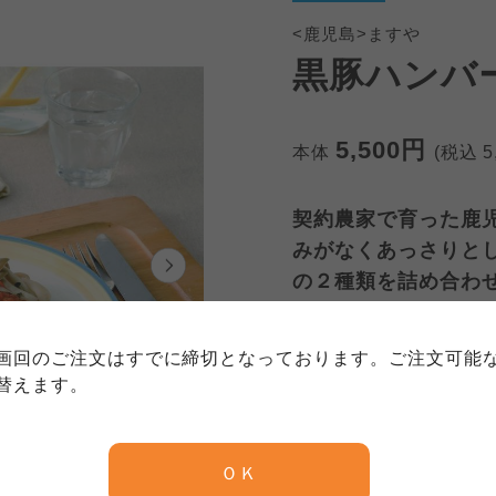
<鹿児島>ますや
黒豚ハンバ
5,500円
本体
(税込
5
契約農家で育った鹿
個人情報保護方針について
みがなくあっさりと
特定商取引法に基づく表記につい
約款（ご利用規約・ご利用規程）
の２種類を詰め合わ
務委託を受けて、コープきんき事業連合が運営しています。
務委託を受けて、コープきんき事業連合が運営しています。
務委託を受けて、コープきんき事業連合が運営しています。
に各生協の「個人情報保護方針」にもどづいて、コープ事業
画回のご注文はすでに締切となっております。ご注文可能
ご利用ください。なお、クチコミ投稿については、利用約款
数量
く表記について」については各生協のボタンをクリックして
替えます。
協の「個人情報保護方針」については各生協のボタンをクリ
京都生協
ならコープ
注文締切日
12月11日
ＯＫ
京都生協
ならコープ
京都生協
ならコープ