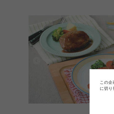
ご利用
このサイトは7つの生協から業
このサイトは7つの生協から業
このサイトは7つの生協から業
ては、コープ事業連合、ならび
生協となります。
この企
める利用約款をご確認のうえ、
ます。
各生協の「特定商取引法に基づ
に切り
コープ事業連合、ならびに各生
コープしが
コープしが
コープしが