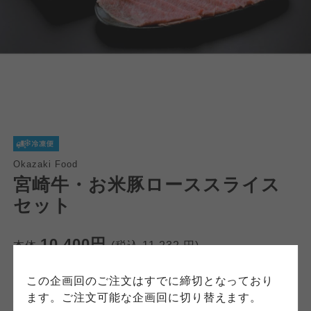
個人情報保護方針について
特定商取引法に基づく表記につ
ご利用約款（ご利用規約・ご利
このサイトは7つの生協から業務委託を受けて、
用規程）について
いて
コープきんき事業連合が運営しています。お預
かりしている個人情報については、コープ事業
このサイトは7つの生協から業務委託を受けて、
このサイトは7つの生協から業務委託を受けて、
連合、ならびに各生協の「個人情報保護方針」
コープきんき事業連合が運営しています。ご自
コープきんき事業連合が運営しています。販売
Okazaki Food
にもどづいて、コープ事業連合が適切に管理を
身が加入されている生協が定める利用約款をご
責任者は、それぞれご利用の生協となります。
宮崎牛・お米豚ローススライス
おこなっています。
確認のうえ、ご利用ください。なお、クチコミ
各生協の「特定商取引法に基づく表記につい
セット
コープ事業連合、ならびに各生協の「個人情報
投稿については、利用約款の細則として規定さ
て」については各生協のボタンをクリックして
保護方針」については各生協のボタンをクリッ
れています。
ご確認ください。
クしてご確認ください。
10,400円
本体
(税込
11,232
円)
コープしが
コープしが
この企画回のご注文はすでに締切となっており
宮崎県で育った豊潤で奥深い味わいの「宮崎
コープしが
ます。ご注文可能な企画回に切り替えます。
牛」。国産飼料用米とともに海藻粉末を使用し