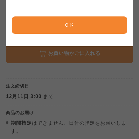
肥育されたお米豚。二つのこだわりの味をご賞
京都生協
京都生協
味ください。
京都生協
ＯＫ
ならコープ
ならコープ
数量
ならコープ
おおさかパルコープ
おおさかパルコープ
お買い物かごに入れる
おおさかパルコープ
よどがわ市民生協
よどがわ市民生協
よどがわ市民生協
注文締切日
大阪いずみ市民生協
大阪いずみ市民生協
12月11日 3:00
まで
大阪いずみ市民生協
わかやま市民生協
わかやま市民生協
商品のお届け
わかやま市民生協
期間指定
はできません。日付の指定をお願いしま
す。