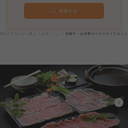
検索する
商品カテゴリから選ぶ
お肉・ハム
宮崎牛・お米豚ローススライスセッ