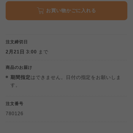
わかやま市民生協
わかやま市民生協
わかやま市民生協
お買い物かごに入れる
注文締切日
2月21日 3:00
まで
商品のお届け
期間指定
はできません。日付の指定をお願いしま
す。
注文番号
780126