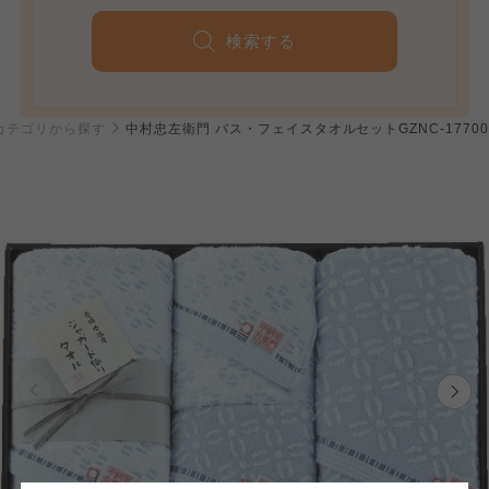
検索する
カテゴリから探す
中村忠左衛門 バス・フェイスタオルセットGZNC-17700
個人情報保護方針について
特定商取引法に基づく表記につ
ご利用約款（ご利用規約・ご利
このサイトは7つの生協から業務委託を受けて、
用規程）について
いて
コープきんき事業連合が運営しています。お預
かりしている個人情報については、コープ事業
このサイトは7つの生協から業務委託を受けて、
このサイトは7つの生協から業務委託を受けて、
連合、ならびに各生協の「個人情報保護方針」
コープきんき事業連合が運営しています。ご自
コープきんき事業連合が運営しています。販売
にもどづいて、コープ事業連合が適切に管理を
身が加入されている生協が定める利用約款をご
責任者は、それぞれご利用の生協となります。
おこなっています。
確認のうえ、ご利用ください。なお、クチコミ
各生協の「特定商取引法に基づく表記につい
コープ事業連合、ならびに各生協の「個人情報
投稿については、利用約款の細則として規定さ
て」については各生協のボタンをクリックして
保護方針」については各生協のボタンをクリッ
れています。
ご確認ください。
クしてご確認ください。