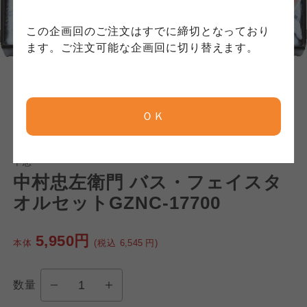
コープしが
コープしが
この企画回のご注文はすでに締切となっており
コープしが
ます。ご注文可能な企画回に切り替えます。
京都生協
京都生協
京都生協
ＯＫ
ならコープ
ならコープ
ならコープ
中忠
おおさかパルコープ
おおさかパルコープ
中村忠左衛門 バス・フェイスタ
おおさかパルコープ
オルセットGZNC-17700
よどがわ市民生協
よどがわ市民生協
よどがわ市民生協
5,950円
本体
(税込
6,545
円)
大阪いずみ市民生協
大阪いずみ市民生協
大阪いずみ市民生協
数量