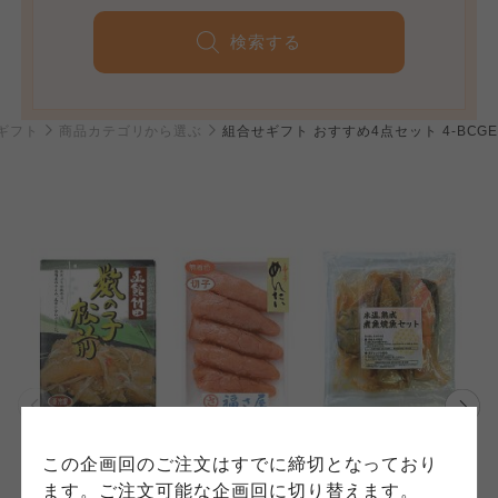
検索する
個人情報保護方針について
冬ギフト
商品カテゴリから選ぶ
組合せギフト おすすめ4点セット 4-BCG
特定商取引法に基づく表記につ
ご利用約款（ご利用規約・ご利
このサイトは7つの生協から業務委託を受けて、
用規程）について
いて
コープきんき事業連合が運営しています。お預
かりしている個人情報については、コープ事業
このサイトは7つの生協から業務委託を受けて、
このサイトは7つの生協から業務委託を受けて、
連合、ならびに各生協の「個人情報保護方針」
コープきんき事業連合が運営しています。ご自
コープきんき事業連合が運営しています。販売
にもどづいて、コープ事業連合が適切に管理を
身が加入されている生協が定める利用約款をご
責任者は、それぞれご利用の生協となります。
おこなっています。
確認のうえ、ご利用ください。なお、クチコミ
各生協の「特定商取引法に基づく表記につい
コープ事業連合、ならびに各生協の「個人情報
投稿については、利用約款の細則として規定さ
て」については各生協のボタンをクリックして
保護方針」については各生協のボタンをクリッ
れています。
ご確認ください。
クしてご確認ください。
コープしが
コープしが
この企画回のご注文はすでに締切となっており
コープしが
ます。ご注文可能な企画回に切り替えます。