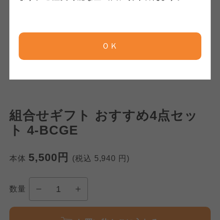
京都生協
京都生協
京都生協
ＯＫ
ならコープ
ならコープ
ならコープ
おおさかパルコープ
おおさかパルコープ
おおさかパルコープ
組合せギフト おすすめ4点セッ
よどがわ市民生協
よどがわ市民生協
ト 4-BCGE
よどがわ市民生協
大阪いずみ市民生協
大阪いずみ市民生協
5,500円
本体
(税込
5,940
円)
大阪いずみ市民生協
わかやま市民生協
わかやま市民生協
数量
わかやま市民生協