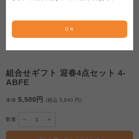
京都生協
京都生協
京都生協
ＯＫ
ならコープ
ならコープ
ならコープ
おおさかパルコープ
おおさかパルコープ
おおさかパルコープ
組合せギフト 迎春4点セット 4-
よどがわ市民生協
よどがわ市民生協
ABFE
よどがわ市民生協
大阪いずみ市民生協
大阪いずみ市民生協
5,500円
本体
(税込
5,940
円)
大阪いずみ市民生協
わかやま市民生協
わかやま市民生協
数量
わかやま市民生協