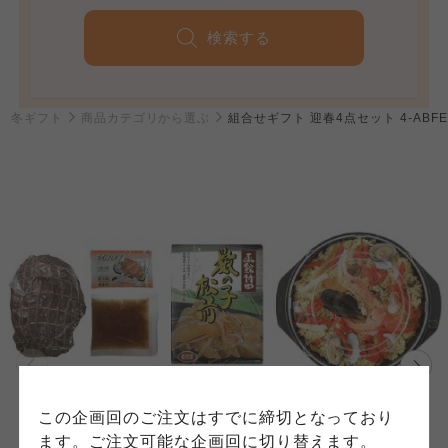
検索する
個人情報保護方針について
2 冬ギフト
商品カテゴリから選ぶ
組合せギフト 迎春4点セット 4-ABFE
特定商取引法に基づく表記につ
ご利用約款（ご利用規約・ご利
このサイトは7つの生協から業務委託を受けて、
用規程）について
いて
コープきんき事業連合が運営しています。お預
かりしている個人情報については、コープ事業
このサイトは7つの生協から業務委託を受けて、
このサイトは7つの生協から業務委託を受けて、
連合、ならびに各生協の「個人情報保護方針」
コープきんき事業連合が運営しています。ご自
コープきんき事業連合が運営しています。販売
にもどづいて、コープ事業連合が適切に管理を
身が加入されている生協が定める利用約款をご
責任者は、それぞれご利用の生協となります。
おこなっています。
確認のうえ、ご利用ください。なお、クチコミ
各生協の「特定商取引法に基づく表記につい
コープ事業連合、ならびに各生協の「個人情報
投稿については、利用約款の細則として規定さ
て」については各生協のボタンをクリックして
保護方針」については各生協のボタンをクリッ
れています。
ご確認ください。
クしてご確認ください。
コープしが
コープしが
この企画回のご注文はすでに締切となっており
コープしが
ます。ご注文可能な企画回に切り替えます。