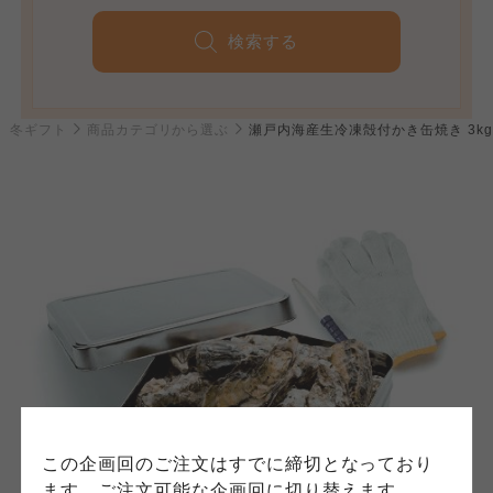
検索する
個人情報保護方針について
2 冬ギフト
商品カテゴリから選ぶ
瀬戸内海産生冷凍殻付かき缶焼き 3kg
特定商取引法に基づく表記につ
ご利用約款（ご利用規約・ご利
このサイトは7つの生協から業務委託を受けて、
用規程）について
いて
コープきんき事業連合が運営しています。お預
かりしている個人情報については、コープ事業
このサイトは7つの生協から業務委託を受けて、
このサイトは7つの生協から業務委託を受けて、
連合、ならびに各生協の「個人情報保護方針」
コープきんき事業連合が運営しています。ご自
コープきんき事業連合が運営しています。販売
にもどづいて、コープ事業連合が適切に管理を
身が加入されている生協が定める利用約款をご
責任者は、それぞれご利用の生協となります。
おこなっています。
確認のうえ、ご利用ください。なお、クチコミ
各生協の「特定商取引法に基づく表記につい
コープ事業連合、ならびに各生協の「個人情報
投稿については、利用約款の細則として規定さ
て」については各生協のボタンをクリックして
保護方針」については各生協のボタンをクリッ
れています。
ご確認ください。
クしてご確認ください。
コープしが
コープしが
この企画回のご注文はすでに締切となっており
コープしが
ます。ご注文可能な企画回に切り替えます。