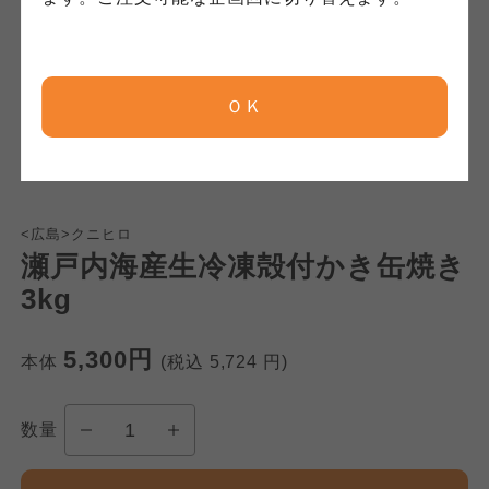
京都生協
京都生協
京都生協
ＯＫ
ならコープ
ならコープ
ならコープ
おおさかパルコープ
おおさかパルコープ
おおさかパルコープ
<広島>クニヒロ
瀬戸内海産生冷凍殻付かき缶焼き
よどがわ市民生協
よどがわ市民生協
よどがわ市民生協
3kg
大阪いずみ市民生協
大阪いずみ市民生協
5,300円
本体
(税込
5,724
円)
大阪いずみ市民生協
わかやま市民生協
わかやま市民生協
数量
わかやま市民生協