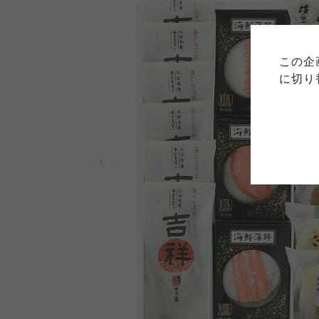
ご利用
このサイトは7つの生協から業
このサイトは7つの生協から業
このサイトは7つの生協から業
ては、コープ事業連合、ならび
生協となります。
この企
める利用約款をご確認のうえ、
ます。
各生協の「特定商取引法に基づ
に切り
コープ事業連合、ならびに各生
コープしが
コープしが
コープしが
よどがわ市民生協
よどがわ市民生協
よどがわ市民生協