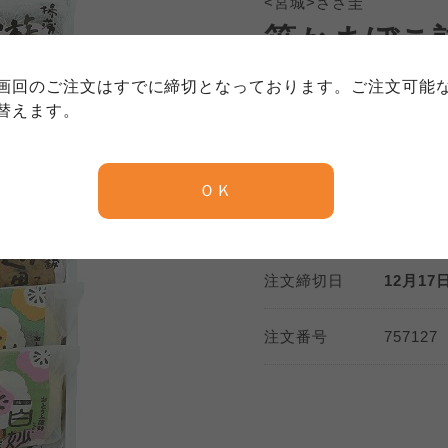
特定商取引法に基づく表記につい
<宮城>ささ圭
約款（ご利用規約・ご利用規程）
笹かまぼこ詰
務委託を受けて、コープきんき事業連合が運営しています。
務委託を受けて、コープきんき事業連合が運営しています。
務委託を受けて、コープきんき事業連合が運営しています。
に各生協の「個人情報保護方針」にもどづいて、コープ事業
画回のご注文はすでに締切となっております。ご注文可能
ご利用ください。なお、クチコミ投稿については、利用約款
4,100円
く表記について」については各生協のボタンをクリックして
本体
(税込
4
替えます。
協の「個人情報保護方針」については各生協のボタンをクリ
京都生協
ならコープ
数量
ＯＫ
京都生協
ならコープ
京都生協
ならコープ
大阪いずみ市民生協
わかやま市民生協
大阪いずみ市民生協
わかやま市民生協
大阪いずみ市民生協
わかやま市民生協
注文締切日
12月17日
注文番号
757127