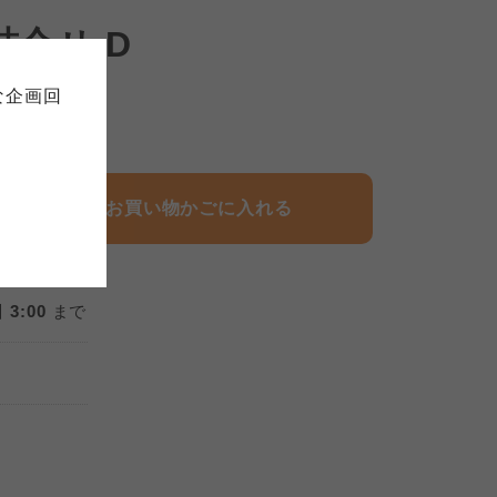
て
について
合せ D
お預かりしている個人情報につい
販売責任者は、それぞれご利用の
ご自身が加入されている生協が定
連合が適切に管理をおこなってい
な企画回
の細則として規定されています。
ご確認ください。
,428
円)
ックしてご確認ください。
おおさかパルコープ
お買い物かごに入れる
おおさかパルコープ
おおさかパルコープ
 3:00
まで