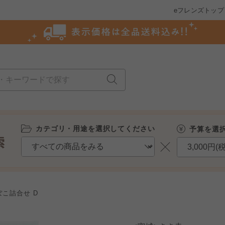
eフレンズトップ
カテゴリ・用途を選択してください
予算を選
こ詰合せ D
個人情報保護方針について