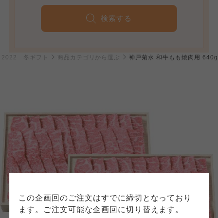
検索する
個人情報保護方針について
2022 冬ギフト
商品カテゴリから選ぶ
神戸菊水 和牛もも焼肉用 640g
特定商取引法に基づく表記につ
ご利用約款（ご利用規約・ご利
このサイトは7つの生協から業務委託を受けて、
用規程）について
いて
コープきんき事業連合が運営しています。お預
かりしている個人情報については、コープ事業
このサイトは7つの生協から業務委託を受けて、
このサイトは7つの生協から業務委託を受けて、
連合、ならびに各生協の「個人情報保護方針」
コープきんき事業連合が運営しています。ご自
コープきんき事業連合が運営しています。販売
にもどづいて、コープ事業連合が適切に管理を
身が加入されている生協が定める利用約款をご
責任者は、それぞれご利用の生協となります。
おこなっています。
確認のうえ、ご利用ください。なお、クチコミ
各生協の「特定商取引法に基づく表記につい
コープ事業連合、ならびに各生協の「個人情報
投稿については、利用約款の細則として規定さ
て」については各生協のボタンをクリックして
保護方針」については各生協のボタンをクリッ
れています。
ご確認ください。
クしてご確認ください。
コープしが
コープしが
この企画回のご注文はすでに締切となっており
コープしが
ます。ご注文可能な企画回に切り替えます。