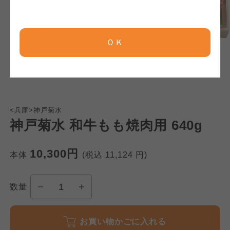
京都生協
京都生協
京都生協
ＯＫ
ならコープ
ならコープ
ならコープ
おおさかパルコープ
おおさかパルコープ
おおさかパルコープ
<兵庫>神戸菊水
よどがわ市民生協
よどがわ市民生協
神戸菊水 和牛もも焼肉用 640g
よどがわ市民生協
10,300円
大阪いずみ市民生協
大阪いずみ市民生協
本体
(税込
11,124
円)
大阪いずみ市民生協
数量
わかやま市民生協
わかやま市民生協
わかやま市民生協
お買い物かごに入れる