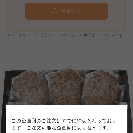
検索する
個人情報保護方針について
2022 冬ギフト
商品カテゴリから選ぶ
神戸ビーフ ハンバーグ
特定商取引法に基づく表記につ
ご利用約款（ご利用規約・ご利
このサイトは7つの生協から業務委託を受けて、
用規程）について
いて
コープきんき事業連合が運営しています。お預
かりしている個人情報については、コープ事業
このサイトは7つの生協から業務委託を受けて、
このサイトは7つの生協から業務委託を受けて、
連合、ならびに各生協の「個人情報保護方針」
コープきんき事業連合が運営しています。ご自
コープきんき事業連合が運営しています。販売
にもどづいて、コープ事業連合が適切に管理を
身が加入されている生協が定める利用約款をご
責任者は、それぞれご利用の生協となります。
おこなっています。
確認のうえ、ご利用ください。なお、クチコミ
各生協の「特定商取引法に基づく表記につい
コープ事業連合、ならびに各生協の「個人情報
投稿については、利用約款の細則として規定さ
て」については各生協のボタンをクリックして
保護方針」については各生協のボタンをクリッ
れています。
ご確認ください。
クしてご確認ください。
コープしが
コープしが
この企画回のご注文はすでに締切となっており
コープしが
ます。ご注文可能な企画回に切り替えます。