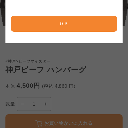
京都生協
京都生協
京都生協
ＯＫ
ならコープ
ならコープ
ならコープ
おおさかパルコープ
おおさかパルコープ
おおさかパルコープ
<神戸>ビーフマイスター
よどがわ市民生協
よどがわ市民生協
神戸ビーフ ハンバーグ
よどがわ市民生協
4,500円
大阪いずみ市民生協
大阪いずみ市民生協
本体
(税込
4,860
円)
大阪いずみ市民生協
数量
わかやま市民生協
わかやま市民生協
わかやま市民生協
お買い物かごに入れる