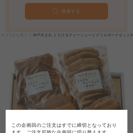
検索する
個人情報保護方針について
カテゴリから選ぶ
神戸生まれ とろけるチャーシューとグリルポークセット
特定商取引法に基づく表記につ
ご利用約款（ご利用規約・ご利
このサイトは7つの生協から業務委託を受けて、
用規程）について
いて
コープきんき事業連合が運営しています。お預
かりしている個人情報については、コープ事業
このサイトは7つの生協から業務委託を受けて、
このサイトは7つの生協から業務委託を受けて、
連合、ならびに各生協の「個人情報保護方針」
コープきんき事業連合が運営しています。ご自
コープきんき事業連合が運営しています。販売
にもどづいて、コープ事業連合が適切に管理を
身が加入されている生協が定める利用約款をご
責任者は、それぞれご利用の生協となります。
おこなっています。
確認のうえ、ご利用ください。なお、クチコミ
各生協の「特定商取引法に基づく表記につい
コープ事業連合、ならびに各生協の「個人情報
投稿については、利用約款の細則として規定さ
て」については各生協のボタンをクリックして
保護方針」については各生協のボタンをクリッ
れています。
ご確認ください。
クしてご確認ください。
コープしが
コープしが
この企画回のご注文はすでに締切となっており
コープしが
ます。ご注文可能な企画回に切り替えます。