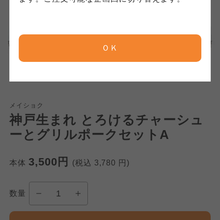
京都生協
京都生協
京都生協
ＯＫ
ならコープ
ならコープ
ならコープ
おおさかパルコープ
おおさかパルコープ
おおさかパルコープ
メイショク
神戸生まれ とろけるチャーシュ
よどがわ市民生協
よどがわ市民生協
よどがわ市民生協
ーとグリルポークセットA
大阪いずみ市民生協
大阪いずみ市民生協
3,500円
本体
(税込
3,780
円)
大阪いずみ市民生協
わかやま市民生協
わかやま市民生協
数量
わかやま市民生協