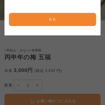
京都生協
京都生協
京都生協
ＯＫ
ならコープ
ならコープ
ならコープ
おおさかパルコープ
おおさかパルコープ
おおさかパルコープ
<和歌山・みなべ>東農園
よどがわ市民生協
よどがわ市民生協
丙申年の梅 五福
よどがわ市民生協
3,000円
大阪いずみ市民生協
大阪いずみ市民生協
本体
(税込
3,240
円)
大阪いずみ市民生協
数量
わかやま市民生協
わかやま市民生協
わかやま市民生協
お買い物かごに入れる