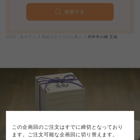
検索する
個人情報保護方針について
2022 冬ギフト
商品カテゴリから選ぶ
丙申年の梅 五福
特定商取引法に基づく表記につ
ご利用約款（ご利用規約・ご利
このサイトは7つの生協から業務委託を受けて、
用規程）について
いて
コープきんき事業連合が運営しています。お預
かりしている個人情報については、コープ事業
このサイトは7つの生協から業務委託を受けて、
このサイトは7つの生協から業務委託を受けて、
連合、ならびに各生協の「個人情報保護方針」
コープきんき事業連合が運営しています。ご自
コープきんき事業連合が運営しています。販売
にもどづいて、コープ事業連合が適切に管理を
身が加入されている生協が定める利用約款をご
責任者は、それぞれご利用の生協となります。
おこなっています。
確認のうえ、ご利用ください。なお、クチコミ
各生協の「特定商取引法に基づく表記につい
コープ事業連合、ならびに各生協の「個人情報
投稿については、利用約款の細則として規定さ
て」については各生協のボタンをクリックして
保護方針」については各生協のボタンをクリッ
れています。
ご確認ください。
クしてご確認ください。
コープしが
コープしが
この企画回のご注文はすでに締切となっており
コープしが
ます。ご注文可能な企画回に切り替えます。