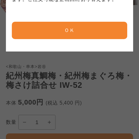
京都生協
京都生協
京都生協
ＯＫ
ならコープ
ならコープ
ならコープ
おおさかパルコープ
おおさかパルコープ
おおさかパルコープ
<和歌山・串本>岩谷
紀州梅真鯛梅・紀州梅まぐろ梅・
よどがわ市民生協
よどがわ市民生協
よどがわ市民生協
梅さけ詰合せ IW-52
大阪いずみ市民生協
大阪いずみ市民生協
5,000円
本体
(税込
5,400
円)
大阪いずみ市民生協
わかやま市民生協
わかやま市民生協
数量
わかやま市民生協