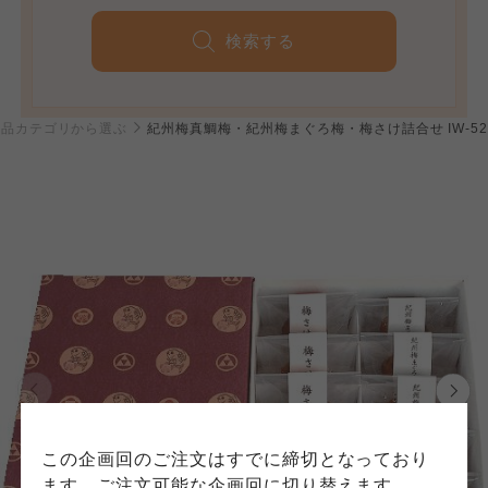
検索する
個人情報保護方針について
商品カテゴリから選ぶ
紀州梅真鯛梅・紀州梅まぐろ梅・梅さけ詰合せ IW-5
特定商取引法に基づく表記につ
ご利用約款（ご利用規約・ご利
このサイトは7つの生協から業務委託を受けて、
用規程）について
いて
コープきんき事業連合が運営しています。お預
かりしている個人情報については、コープ事業
このサイトは7つの生協から業務委託を受けて、
このサイトは7つの生協から業務委託を受けて、
連合、ならびに各生協の「個人情報保護方針」
コープきんき事業連合が運営しています。ご自
コープきんき事業連合が運営しています。販売
にもどづいて、コープ事業連合が適切に管理を
身が加入されている生協が定める利用約款をご
責任者は、それぞれご利用の生協となります。
おこなっています。
確認のうえ、ご利用ください。なお、クチコミ
各生協の「特定商取引法に基づく表記につい
コープ事業連合、ならびに各生協の「個人情報
投稿については、利用約款の細則として規定さ
て」については各生協のボタンをクリックして
保護方針」については各生協のボタンをクリッ
れています。
ご確認ください。
クしてご確認ください。
コープしが
コープしが
この企画回のご注文はすでに締切となっており
コープしが
ます。ご注文可能な企画回に切り替えます。