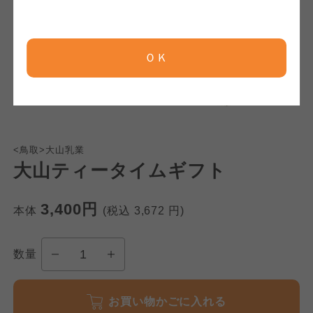
京都生協
京都生協
京都生協
ＯＫ
ならコープ
ならコープ
ならコープ
おおさかパルコープ
おおさかパルコープ
おおさかパルコープ
<鳥取>大山乳業
よどがわ市民生協
よどがわ市民生協
大山ティータイムギフト
よどがわ市民生協
3,400円
大阪いずみ市民生協
大阪いずみ市民生協
本体
(税込
3,672
円)
大阪いずみ市民生協
数量
わかやま市民生協
わかやま市民生協
わかやま市民生協
お買い物かごに入れる