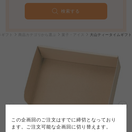
検索する
個人情報保護方針について
 冬ギフト
商品カテゴリから選ぶ
菓子・アイス
大山ティータイムギフト
特定商取引法に基づく表記につ
ご利用約款（ご利用規約・ご利
このサイトは7つの生協から業務委託を受けて、
用規程）について
いて
コープきんき事業連合が運営しています。お預
かりしている個人情報については、コープ事業
このサイトは7つの生協から業務委託を受けて、
このサイトは7つの生協から業務委託を受けて、
連合、ならびに各生協の「個人情報保護方針」
コープきんき事業連合が運営しています。ご自
コープきんき事業連合が運営しています。販売
にもどづいて、コープ事業連合が適切に管理を
身が加入されている生協が定める利用約款をご
責任者は、それぞれご利用の生協となります。
おこなっています。
確認のうえ、ご利用ください。なお、クチコミ
各生協の「特定商取引法に基づく表記につい
コープ事業連合、ならびに各生協の「個人情報
投稿については、利用約款の細則として規定さ
て」については各生協のボタンをクリックして
保護方針」については各生協のボタンをクリッ
れています。
ご確認ください。
クしてご確認ください。
コープしが
コープしが
この企画回のご注文はすでに締切となっており
コープしが
ます。ご注文可能な企画回に切り替えます。