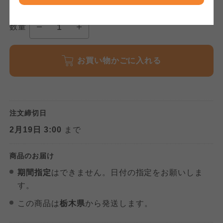
ならコープ
数量
おおさかパルコープ
おおさかパルコープ
おおさかパルコープ
お買い物かごに入れる
よどがわ市民生協
よどがわ市民生協
よどがわ市民生協
大阪いずみ市民生協
大阪いずみ市民生協
大阪いずみ市民生協
注文締切日
2月19日 3:00
まで
わかやま市民生協
わかやま市民生協
わかやま市民生協
商品のお届け
期間指定
はできません。日付の指定をお願いしま
す。
この商品は
栃木県
から発送します。