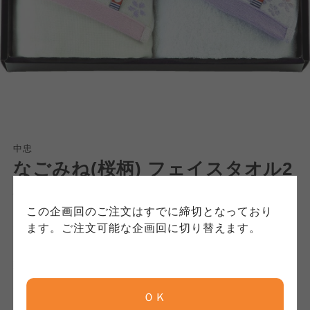
個人情報保護方針について
特定商取引法に基づく表記につ
ご利用約款（ご利用規約・ご利
このサイトは7つの生協から業務委託を受けて、
用規程）について
いて
コープきんき事業連合が運営しています。お預
かりしている個人情報については、コープ事業
このサイトは7つの生協から業務委託を受けて、
このサイトは7つの生協から業務委託を受けて、
連合、ならびに各生協の「個人情報保護方針」
コープきんき事業連合が運営しています。ご自
コープきんき事業連合が運営しています。販売
にもどづいて、コープ事業連合が適切に管理を
身が加入されている生協が定める利用約款をご
責任者は、それぞれご利用の生協となります。
おこなっています。
確認のうえ、ご利用ください。なお、クチコミ
各生協の「特定商取引法に基づく表記につい
コープ事業連合、ならびに各生協の「個人情報
投稿については、利用約款の細則として規定さ
て」については各生協のボタンをクリックして
中忠
保護方針」については各生協のボタンをクリッ
れています。
ご確認ください。
なごみね(桜柄) フェイスタオル2
クしてご確認ください。
枚 NGS-18200
コープしが
コープしが
この企画回のご注文はすでに締切となっており
コープしが
2,000円
ます。ご注文可能な企画回に切り替えます。
本体
(税込
2,200
円)
京都生協
京都生協
軽くて使い勝手おいい片面ガーゼタオルとパイ
京都生協
ルタオルのセット。どなたにもお使いいただけ
ＯＫ
る”さくさ”をモチーフにしました。
ならコープ
ならコープ