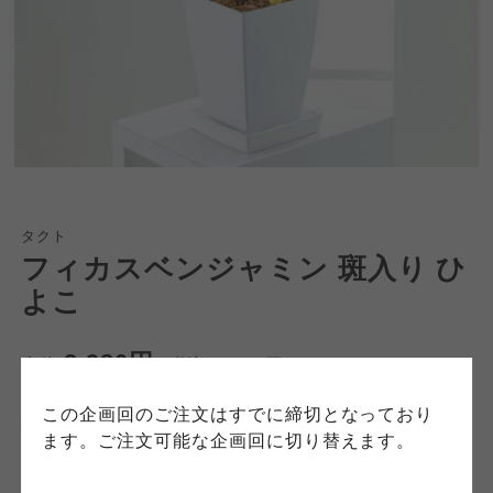
個人情報保護方針について
特定商取引法に基づく表記につ
ご利用約款（ご利用規約・ご利
このサイトは7つの生協から業務委託を受けて、
用規程）について
いて
コープきんき事業連合が運営しています。お預
かりしている個人情報については、コープ事業
このサイトは7つの生協から業務委託を受けて、
このサイトは7つの生協から業務委託を受けて、
連合、ならびに各生協の「個人情報保護方針」
コープきんき事業連合が運営しています。ご自
コープきんき事業連合が運営しています。販売
タクト
にもどづいて、コープ事業連合が適切に管理を
身が加入されている生協が定める利用約款をご
責任者は、それぞれご利用の生協となります。
フィカスベンジャミン 斑入り ひ
おこなっています。
確認のうえ、ご利用ください。なお、クチコミ
各生協の「特定商取引法に基づく表記につい
コープ事業連合、ならびに各生協の「個人情報
よこ
投稿については、利用約款の細則として規定さ
て」については各生協のボタンをクリックして
保護方針」については各生協のボタンをクリッ
れています。
ご確認ください。
クしてご確認ください。
2,980円
本体
(税込
3,278
円)
コープしが
コープしが
この企画回のご注文はすでに締切となっており
光沢のあるたまご形の葉が可愛らしく、インテ
コープしが
ます。ご注文可能な企画回に切り替えます。
リアに最適です。贈答用の観葉植物としても人
気があります。可愛いひよこのピックを付けて
京都生協
京都生協