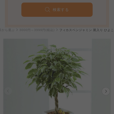
検索する
算から選ぶ
3000円～3999円(税込)
フィカスベンジャミン 斑入り ひよこ