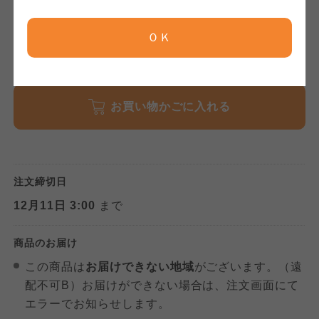
京都生協
お届けします。
ＯＫ
ならコープ
ならコープ
数量
ならコープ
おおさかパルコープ
おおさかパルコープ
お買い物かごに入れる
おおさかパルコープ
よどがわ市民生協
よどがわ市民生協
よどがわ市民生協
注文締切日
大阪いずみ市民生協
大阪いずみ市民生協
大阪いずみ市民生協
12月11日 3:00
まで
わかやま市民生協
わかやま市民生協
商品のお届け
わかやま市民生協
この商品は
お届けできない地域
がございます。（遠
配不可B）お届けができない場合は、注文画面にて
エラーでお知らせします。