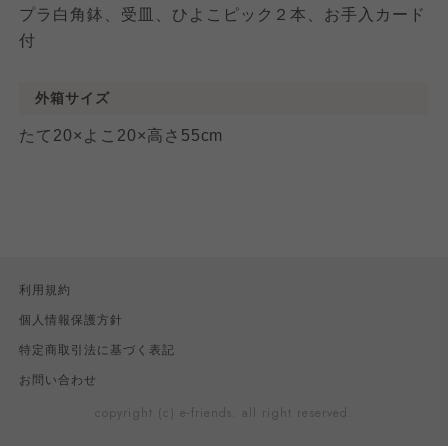
プラ白角鉢、受皿、ひよこピック２本、お手入カード
付
外箱サイズ
たて20×よこ20×高さ55cm
利用規約
個人情報保護方針
特定商取引法に基づく表記
お問い合わせ
copyright (c) e-friends. all right reserved.