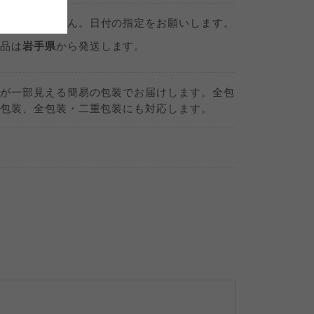
定
はできません。日付の指定をお願いします。
理例
品は
岩手県
から発送します。
が一部見える簡易の包装でお届けします。全包
包装、全包装・二重包装にも対応します。