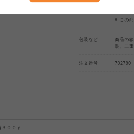
商品のお届け
期間指
大阪いずみ市民生協
わかやま市民生協
大阪いずみ市民生協
わかやま市民生協
調
この商
大阪いずみ市民生協
わかやま市民生協
包装など
商品の箱
装、二重
注文番号
702780
漬３００ｇ