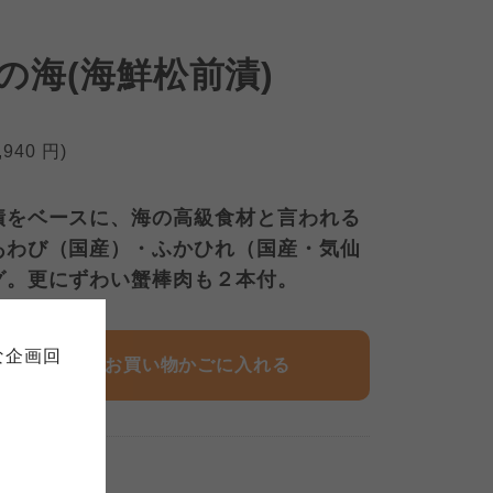
の海(海鮮松前漬)
,940
円)
漬をベースに、海の高級食材と言われる
あわび（国産）・ふかひれ（国産・気仙
て
について
グ。更にずわい蟹棒肉も２本付。
お預かりしている個人情報につい
販売責任者は、それぞれご利用の
ご自身が加入されている生協が定
連合が適切に管理をおこなってい
な企画回
の細則として規定されています。
お買い物かごに入れる
ご確認ください。
ックしてご確認ください。
おおさかパルコープ
 3:00
まで
おおさかパルコープ
おおさかパルコープ