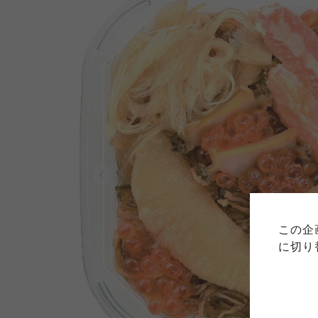
ご利用
このサイトは7つの生協から業
このサイトは7つの生協から業
このサイトは7つの生協から業
ては、コープ事業連合、ならび
生協となります。
この企
める利用約款をご確認のうえ、
ます。
各生協の「特定商取引法に基づ
に切り
コープ事業連合、ならびに各生
コープしが
コープしが
コープしが