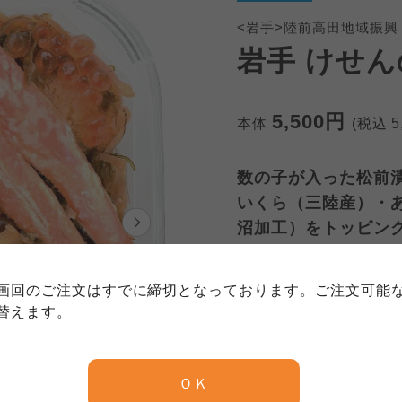
<岩手>陸前高田地域振興
岩手 けせん
5,500円
本体
(税込
5
数の子が入った松前
個人情報保護方針について
いくら（三陸産）・
特定商取引法に基づく表記につい
約款（ご利用規約・ご利用規程）
沼加工）をトッピン
務委託を受けて、コープきんき事業連合が運営しています。
務委託を受けて、コープきんき事業連合が運営しています。
務委託を受けて、コープきんき事業連合が運営しています。
に各生協の「個人情報保護方針」にもどづいて、コープ事業
画回のご注文はすでに締切となっております。ご注文可能
ご利用ください。なお、クチコミ投稿については、利用約款
数量
く表記について」については各生協のボタンをクリックして
替えます。
協の「個人情報保護方針」については各生協のボタンをクリ
京都生協
ならコープ
注文締切日
12月11日
ＯＫ
京都生協
ならコープ
京都生協
ならコープ