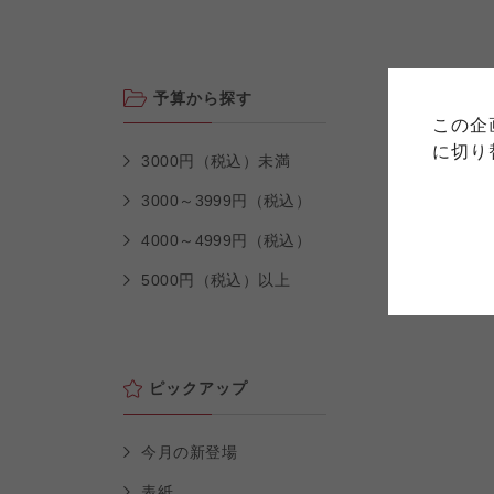
ご利用
このサイトは7つの生協から業
このサイトは7つの生協から業
予算から探す
このサイトは7つの生協から業
ては、コープ事業連合、ならび
生協となります。
この企
める利用約款をご確認のうえ、
ます。
各生協の「特定商取引法に基づ
に切り
コープ事業連合、ならびに各生
3000円（税込）未満
3000～3999円（税込）
コープしが
4000～4999円（税込）
コープしが
コープしが
5000円（税込）以上
よどがわ市民生協
よどがわ市民生協
よどがわ市民生協
ピックアップ
今月の新登場
表紙