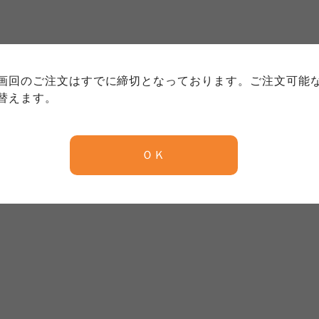
個人情報保護方針について
特定商取引法に基づく表記につい
約款（ご利用規約・ご利用規程）
務委託を受けて、コープきんき事業連合が運営しています。
務委託を受けて、コープきんき事業連合が運営しています。
務委託を受けて、コープきんき事業連合が運営しています。
に各生協の「個人情報保護方針」にもどづいて、コープ事業
画回のご注文はすでに締切となっております。ご注文可能
ご利用ください。なお、クチコミ投稿については、利用約款
く表記について」については各生協のボタンをクリックして
替えます。
協の「個人情報保護方針」については各生協のボタンをクリ
京都生協
ならコープ
ＯＫ
京都生協
ならコープ
京都生協
ならコープ
大阪いずみ市民生協
わかやま市民生協
大阪いずみ市民生協
わかやま市民生協
大阪いずみ市民生協
わかやま市民生協