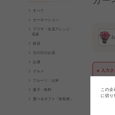
カー
すべて
カーネーション
プリザ・生花アレンジ・
花束
鉢花
父の日のお花
お酒
ご利用
入力さ
グルメ
このサイトは7つの生協から業
フルーツ・お米
このサイトは7つの生協から業
このサイトは7つの生協から業
ては、コープ事業連合、ならび
生協となります。
この企
菓子・飲料
める利用約款をご確認のうえ、
ます。
各生協の「特定商取引法に基づ
に切り
コープ事業連合、ならびに各生
選べるギフト「味彩便」
コープしが