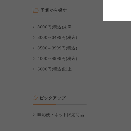
コープしが
コープしが
予算から探す
よどがわ市民生協
よどがわ市民生協
3000円(税込)未満
よどがわ市民生協
3000～3499円(税込)
3500～3999円(税込)
4000～4999円(税込)
5000円(税込)以上
ピックアップ
味彩便・ネット限定商品