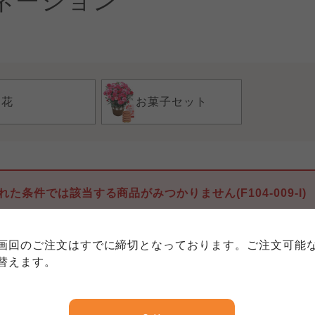
ネーション
お花
お菓子セット
個人情報保護方針について
特定商取引法に基づく表記につい
約款（ご利用規約・ご利用規程）
れた条件では該当する商品がみつかりません(F104-009-I)
務委託を受けて、コープきんき事業連合が運営しています。
務委託を受けて、コープきんき事業連合が運営しています。
務委託を受けて、コープきんき事業連合が運営しています。
に各生協の「個人情報保護方針」にもどづいて、コープ事業
画回のご注文はすでに締切となっております。ご注文可能
ご利用ください。なお、クチコミ投稿については、利用約款
く表記について」については各生協のボタンをクリックして
替えます。
協の「個人情報保護方針」については各生協のボタンをクリ
京都生協
ならコープ