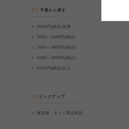
コープしが
コープしが
予算から探す
よどがわ市民生協
よどがわ市民生協
3000円(税込)未満
よどがわ市民生協
3000～3499円(税込)
3500～3999円(税込)
4000～4999円(税込)
5000円(税込)以上
ピックアップ
味彩便・ネット限定商品