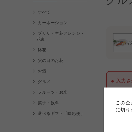
グル
すべて
カーネーション
プリザ・生花アレンジ・
花束
鉢花
父の日のお花
お酒
ご利用
入力さ
グルメ
このサイトは7つの生協から業
フルーツ・お米
このサイトは7つの生協から業
このサイトは7つの生協から業
ては、コープ事業連合、ならび
生協となります。
この企
菓子・飲料
める利用約款をご確認のうえ、
ます。
各生協の「特定商取引法に基づ
に切り
コープ事業連合、ならびに各生
選べるギフト「味彩便」
コープしが