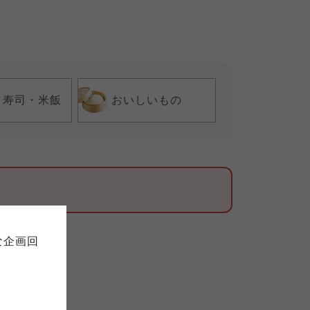
・寿司・米飯
おいしいもの
て
について
お預かりしている個人情報につい
販売責任者は、それぞれご利用の
ご自身が加入されている生協が定
連合が適切に管理をおこなってい
な企画回
の細則として規定されています。
ご確認ください。
ックしてご確認ください。
おおさかパルコープ