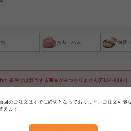
メ
お魚
お肉・ハム
御膳
個人情報保護方針について
特定商取引法に基づく表記につい
約款（ご利用規約・ご利用規程）
れた条件では該当する商品がみつかりません(F104-009-I)
務委託を受けて、コープきんき事業連合が運営しています。
務委託を受けて、コープきんき事業連合が運営しています。
務委託を受けて、コープきんき事業連合が運営しています。
に各生協の「個人情報保護方針」にもどづいて、コープ事業
画回のご注文はすでに締切となっております。ご注文可能
ご利用ください。なお、クチコミ投稿については、利用約款
く表記について」については各生協のボタンをクリックして
替えます。
協の「個人情報保護方針」については各生協のボタンをクリ
京都生協
ならコープ