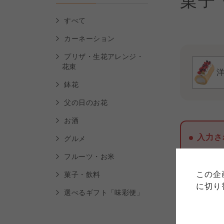
菓子
すべて
カーネーション
プリザ・生花アレンジ・
花束
鉢花
父の日のお花
お酒
ご利用
入力さ
グルメ
このサイトは7つの生協から業
フルーツ・お米
このサイトは7つの生協から業
このサイトは7つの生協から業
ては、コープ事業連合、ならび
生協となります。
この企
菓子・飲料
める利用約款をご確認のうえ、
ます。
各生協の「特定商取引法に基づ
に切り
コープ事業連合、ならびに各生
選べるギフト「味彩便」
コープしが