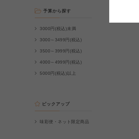
コープしが
コープしが
予算から探す
よどがわ市民生協
よどがわ市民生協
3000円(税込)未満
よどがわ市民生協
3000～3499円(税込)
3500～3999円(税込)
4000～4999円(税込)
5000円(税込)以上
ピックアップ
味彩便・ネット限定商品