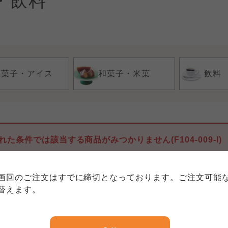
・飲料
洋菓子・アイス
和菓子・米菓
飲料
個人情報保護方針について
特定商取引法に基づく表記につい
約款（ご利用規約・ご利用規程）
れた条件では該当する商品がみつかりません(F104-009-I)
務委託を受けて、コープきんき事業連合が運営しています。
務委託を受けて、コープきんき事業連合が運営しています。
務委託を受けて、コープきんき事業連合が運営しています。
に各生協の「個人情報保護方針」にもどづいて、コープ事業
画回のご注文はすでに締切となっております。ご注文可能
ご利用ください。なお、クチコミ投稿については、利用約款
く表記について」については各生協のボタンをクリックして
替えます。
協の「個人情報保護方針」については各生協のボタンをクリ
京都生協
ならコープ