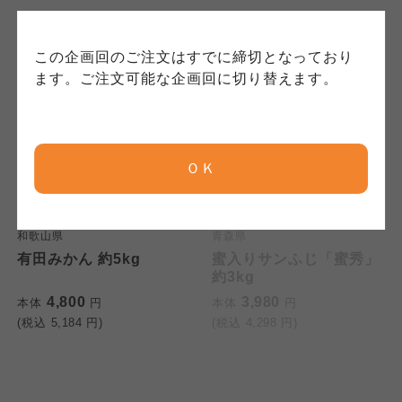
クしてご確認ください。
コープしが
コープしが
この企画回のご注文はすでに締切となっており
コープしが
ます。ご注文可能な企画回に切り替えます。
京都生協
京都生協
京都生協
取扱停止
ＯＫ
ならコープ
ならコープ
ならコープ
和歌山県
青森県
おおさかパルコープ
おおさかパルコープ
おおさかパルコープ
有田みかん 約5kg
蜜入りサンふじ「蜜秀」
約3kg
よどがわ市民生協
よどがわ市民生協
4,800
3,980
本体
円
本体
円
よどがわ市民生協
(税込
5,184
円)
(税込
4,298
円)
大阪いずみ市民生協
大阪いずみ市民生協
大阪いずみ市民生協