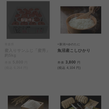
わかやま市民生協
わかやま市民生協
わかやま市民生協
取扱停止
青森県
<新潟>ゆのたに
蜜入りサンふじ「蜜秀」
魚沼産こしひかり
約5kg
5,800
3,800
本体
円
本体
円
(税込
6,264
円)
(税込
4,104
円)