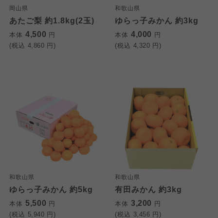
岡山県
和歌山県
あたご梨 約1.8kg(2玉)
ゆらっ子みかん 約3kg
4,500
4,000
本体
円
本体
円
(税込
4,860
円)
(税込
4,320
円)
個人情報保護方針について
特定商取引法に基づく表記につ
ご利用約款（ご利用規約・ご利
このサイトは7つの生協から業務委託を受けて、
用規程）について
いて
コープきんき事業連合が運営しています。お預
かりしている個人情報については、コープ事業
このサイトは7つの生協から業務委託を受けて、
このサイトは7つの生協から業務委託を受けて、
連合、ならびに各生協の「個人情報保護方針」
コープきんき事業連合が運営しています。ご自
コープきんき事業連合が運営しています。販売
にもどづいて、コープ事業連合が適切に管理を
身が加入されている生協が定める利用約款をご
責任者は、それぞれご利用の生協となります。
和歌山県
和歌山県
おこなっています。
確認のうえ、ご利用ください。なお、クチコミ
各生協の「特定商取引法に基づく表記につい
ゆらっ子みかん 約5kg
有田みかん 約3kg
コープ事業連合、ならびに各生協の「個人情報
投稿については、利用約款の細則として規定さ
て」については各生協のボタンをクリックして
5,500
3,200
本体
円
本体
円
保護方針」については各生協のボタンをクリッ
れています。
ご確認ください。
(税込
5,940
円)
(税込
3,456
円)