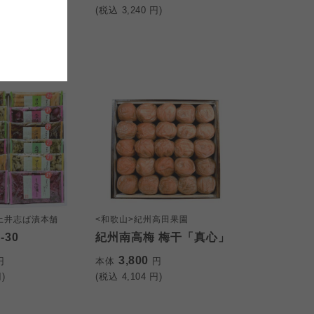
)
(税込
3,240
円)
おおさかパルコープ
おおさかパルコープ
おおさかパルコープ
土井志ば漬本舗
<和歌山>紀州高田果園
-30
紀州南高梅 梅干「真心」
3,800
円
本体
円
)
(税込
4,104
円)