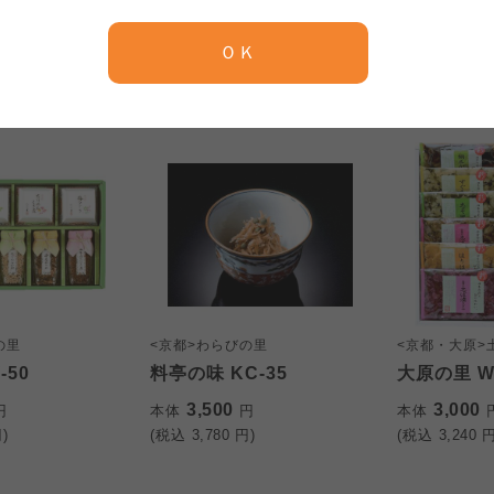
)
(税込
3,240
円)
(税込
5,400
円
京都生協
ならコープ
ＯＫ
京都生協
ならコープ
京都生協
ならコープ
大阪いずみ市民生協
わかやま市民生協
大阪いずみ市民生協
わかやま市民生協
大阪いずみ市民生協
わかやま市民生協
の里
<京都>わらびの里
<京都・大原>
-50
料亭の味 KC-35
大原の里 W
3,500
3,000
円
本体
円
本体
)
(税込
3,780
円)
(税込
3,240
円