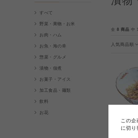
漬物
すべて
野菜・果物・お米
全
8 商品
中 
お肉・ハム
人気商品順
お魚・海の幸
惣菜・グルメ
漬物・佃煮
お菓子・アイス
加工食品・麺類
ご利用
飲料
このサイトは7つの生協から業
このサイトは7つの生協から業
お花
このサイトは7つの生協から業
ては、コープ事業連合、ならび
<京都>わらび
生協となります。
この企
める利用約款をご確認のうえ、
ます。
手選りちりめ
各生協の「特定商取引法に基づ
に切り
コープ事業連合、ならびに各生
3,000
本体