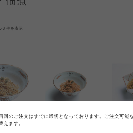
・佃煮
1-8 件を表示
個人情報保護方針について
特定商取引法に基づく表記につい
約款（ご利用規約・ご利用規程）
務委託を受けて、コープきんき事業連合が運営しています。
務委託を受けて、コープきんき事業連合が運営しています。
務委託を受けて、コープきんき事業連合が運営しています。
に各生協の「個人情報保護方針」にもどづいて、コープ事業
の里
<京都>わらびの里
<京都>わらび
画回のご注文はすでに締切となっております。ご注文可能
ご利用ください。なお、クチコミ投稿については、利用約款
ん わ特-30
京ちりめん KN-30N
京ちりめん 
く表記について」については各生協のボタンをクリックして
替えます。
協の「個人情報保護方針」については各生協のボタンをクリ
3,000
5,000
円
本体
円
本体