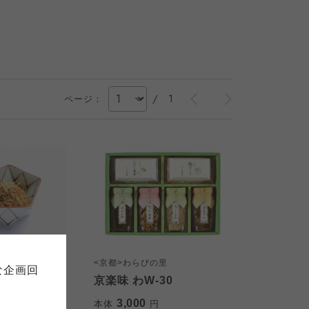
/
1
ページ：
て
について
お預かりしている個人情報につい
販売責任者は、それぞれご利用の
ご自身が加入されている生協が定
連合が適切に管理をおこなってい
の里
<京都>わらびの里
な企画回
の細則として規定されています。
KN-50N
京楽味 わW-30
ご確認ください。
ックしてご確認ください。
3,000
円
本体
円