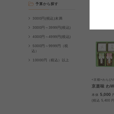
予算から探す
(税込
3,240
円
コープしが
コープしが
コープしが
3000円(税込)未満
3000円～3999円(税込)
よどがわ市民生協
よどがわ市民生協
よどがわ市民生協
4000円～4999円(税込)
5000円～9999円（税
込）
10000円（税込）以上
<京都>わらび
京楽味 わW
5,000
本体
(税込
5,400
円