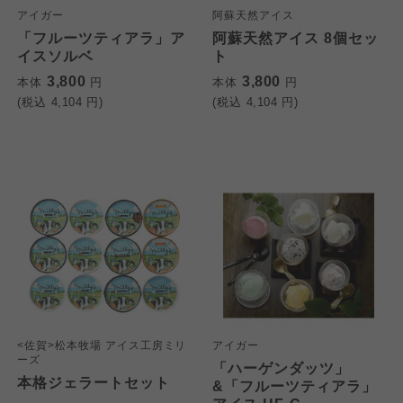
アイガー
阿蘇天然アイス
「フルーツティアラ」ア
阿蘇天然アイス 8個セッ
イスソルベ
ト
3,800
3,800
本体
円
本体
円
(税込
4,104
円)
(税込
4,104
円)
個人情報保護方針について
特定商取引法に基づく表記につ
ご利用約款（ご利用規約・ご利
このサイトは7つの生協から業務委託を受けて、
用規程）について
いて
コープきんき事業連合が運営しています。お預
かりしている個人情報については、コープ事業
このサイトは7つの生協から業務委託を受けて、
このサイトは7つの生協から業務委託を受けて、
連合、ならびに各生協の「個人情報保護方針」
コープきんき事業連合が運営しています。ご自
コープきんき事業連合が運営しています。販売
<佐賀>松本牧場 アイス工房ミリ
アイガー
にもどづいて、コープ事業連合が適切に管理を
身が加入されている生協が定める利用約款をご
責任者は、それぞれご利用の生協となります。
ーズ
「ハーゲンダッツ」
おこなっています。
確認のうえ、ご利用ください。なお、クチコミ
各生協の「特定商取引法に基づく表記につい
本格ジェラートセット
&「フルーツティアラ」
コープ事業連合、ならびに各生協の「個人情報
投稿については、利用約款の細則として規定さ
て」については各生協のボタンをクリックして