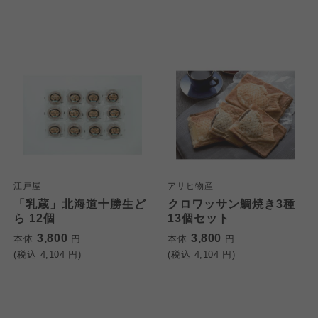
大阪いずみ市民生協
わかやま市民生協
わかやま市民生協
わかやま市民生協
江戸屋
アサヒ物産
「乳蔵」北海道十勝生ど
クロワッサン鯛焼き3種
ら 12個
13個セット
3,800
3,800
本体
円
本体
円
(税込
4,104
円)
(税込
4,104
円)