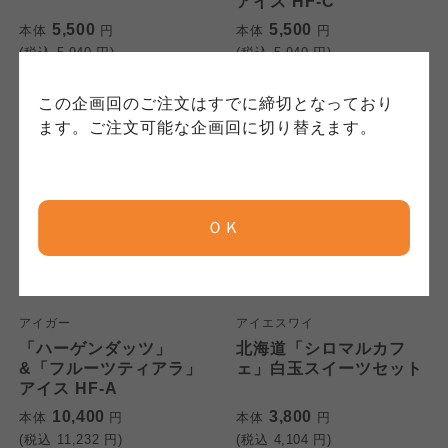
アイス HF-C
保護方針」については各生協のボタンをクリッ
れています。
ご確認ください。
5,500
5,500
本体
円
本体
円
クしてご確認ください。
(税込
5,940
円)
(税込
5,940
円)
コープしが
コープしが
この企画回のご注文はすでに締切となっており
コープしが
ます。ご注文可能な企画回に切り替えます。
京都生協
京都生協
京都生協
ＯＫ
ならコープ
ならコープ
ならコープ
おおさかパルコープ
おおさかパルコープ
アイガー
アイエスワイ
おおさかパルコープ
「ハーゲンダッツ」
北海道「シロマルカフ
&「フルーツティアラ」
ェ」白玉スイーツセット
よどがわ市民生協
よどがわ市民生協
アイス HF-A
よどがわ市民生協
10,400
3,800
本体
円
本体
円
(税込
11,232
円)
(税込
4,104
円)
大阪いずみ市民生協
大阪いずみ市民生協