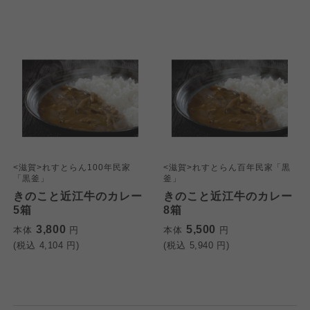
<滋賀>れすとらん100年民家
<滋賀>れすとらん百年民家「黒
「黒釜」
釜」
きのこと近江牛のカレー
きのこと近江牛のカレー
5箱
8箱
3,800
5,500
本体
円
本体
円
(税込
4,104
円)
(税込
5,940
円)