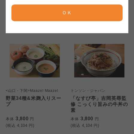
京都生協
5,500
10,400
本体
円
本体
円
(税込
5,940
円)
(税込
11,232
円)
ＯＫ
ならコープ
ならコープ
ならコープ
おおさかパルコープ
おおさかパルコープ
おおさかパルコープ
よどがわ市民生協
よどがわ市民生協
よどがわ市民生協
大阪いずみ市民生協
大阪いずみ市民生協
大阪いずみ市民生協
<山口・下関>Maazel Maazel
トンソン・ジャパン
わかやま市民生協
わかやま市民生協
野菜34種&米麹入りスー
「なすび亭」吉岡英尋監
わかやま市民生協
プ
修 こっくり旨みの牛丼の
素
3,800
3,800
本体
円
本体
円
(税込
4,104
円)
(税込
4,104
円)