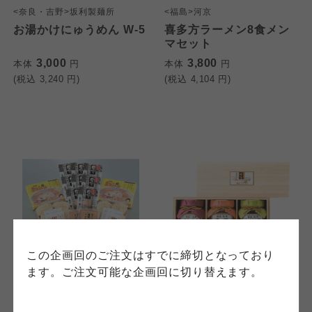
<奈良・吉野>坂利製麺所
<福島>河京
お湯かけにゅうめん W-5
喜多方ラーメン8食メン
マセット
個人情報保護方針について
特定商取引法に基づく表記につ
ご利用約款（ご利用規約・ご利
3,000
3,800
本体
円
本体
円
このサイトは7つの生協から業務委託を受けて、
(税込
3,240
円)
(税込
4,104
円)
用規程）について
いて
コープきんき事業連合が運営しています。お預
かりしている個人情報については、コープ事業
このサイトは7つの生協から業務委託を受けて、
このサイトは7つの生協から業務委託を受けて、
連合、ならびに各生協の「個人情報保護方針」
コープきんき事業連合が運営しています。ご自
コープきんき事業連合が運営しています。販売
にもどづいて、コープ事業連合が適切に管理を
身が加入されている生協が定める利用約款をご
責任者は、それぞれご利用の生協となります。
おこなっています。
確認のうえ、ご利用ください。なお、クチコミ
各生協の「特定商取引法に基づく表記につい
コープ事業連合、ならびに各生協の「個人情報
投稿については、利用約款の細則として規定さ
て」については各生協のボタンをクリックして
保護方針」については各生協のボタンをクリッ
れています。
ご確認ください。
クしてご確認ください。
コープしが
コープしが
この企画回のご注文はすでに締切となっており
コープしが
<福島>河京
<福岡>久山養蜂場
ます。ご注文可能な企画回に切り替えます。
喜多方ラーメン8食チャ
国内産蜂蜜詰合せ
ーシュー・メンマセット
京都生協
京都生協