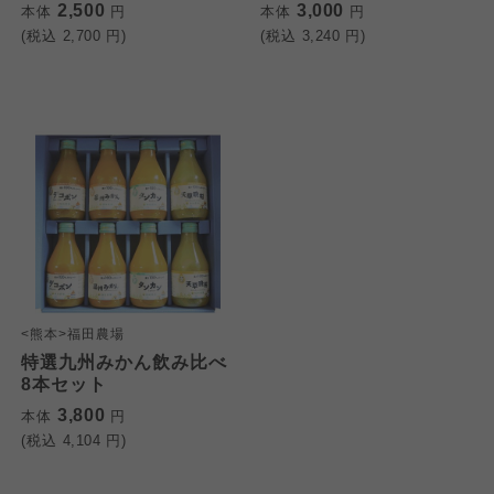
よどがわ市民生協
2,500
3,000
本体
円
本体
円
(税込
2,700
円)
(税込
3,240
円)
大阪いずみ市民生協
大阪いずみ市民生協
大阪いずみ市民生協
わかやま市民生協
わかやま市民生協
わかやま市民生協
<熊本>福田農場
特選九州みかん飲み比べ
8本セット
3,800
本体
円
(税込
4,104
円)