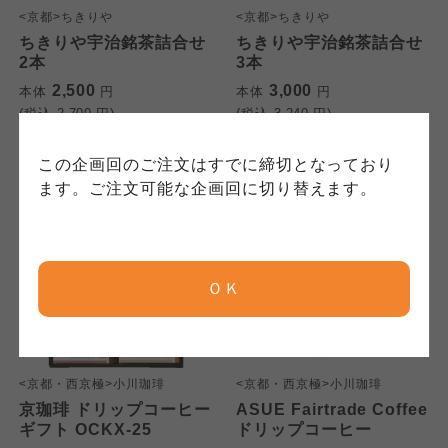
にもどづいて、コープ事業連合が適切に管理を
身が加入されている生協が定める利用約款をご
責任者は、それぞれご利用の生協となります。
<京都>ちきりや
<京都>ちきりや
おこなっています。
確認のうえ、ご利用ください。なお、クチコミ
各生協の「特定商取引法に基づく表記につい
ちきりや宇治銘茶詰合せ
ちきりや宇治銘茶詰合せ
コープ事業連合、ならびに各生協の「個人情報
投稿については、利用約款の細則として規定さ
て」については各生協のボタンをクリックして
2本
3本
保護方針」については各生協のボタンをクリッ
れています。
ご確認ください。
2,500
3,000
本体
円
本体
円
クしてご確認ください。
(税込
2,700
円)
(税込
3,240
円)
コープしが
コープしが
この企画回のご注文はすでに締切となっており
コープしが
ます。ご注文可能な企画回に切り替えます。
京都生協
京都生協
京都生協
ＯＫ
ならコープ
ならコープ
ならコープ
おおさかパルコープ
おおさかパルコープ
<京都・西京極>小川珈琲
<京都・西京極>小川珈琲
おおさかパルコープ
京珈琲 ドリップコーヒー
ASUE Fairtrade Coffee
ギフト OCKX-25
ドリップコーヒー
よどがわ市民生協
よどがわ市民生協