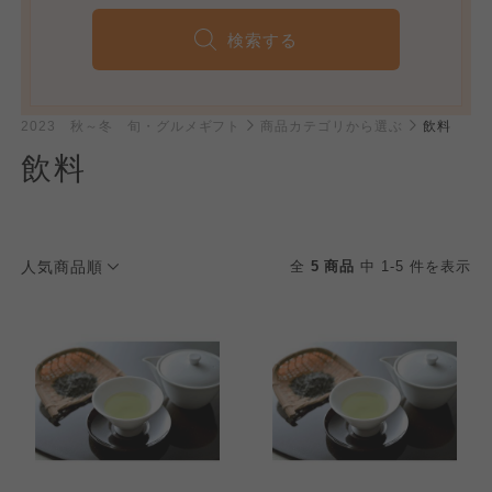
検索する
2023 秋～冬 旬・グルメギフト
商品カテゴリから選ぶ
飲料
飲料
人気商品順
全
5 商品
中 1-5 件を表示
個人情報保護方針について
特定商取引法に基づく表記につ
ご利用約款（ご利用規約・ご利
このサイトは7つの生協から業務委託を受けて、
用規程）について
いて
コープきんき事業連合が運営しています。お預
かりしている個人情報については、コープ事業
このサイトは7つの生協から業務委託を受けて、
このサイトは7つの生協から業務委託を受けて、
連合、ならびに各生協の「個人情報保護方針」
コープきんき事業連合が運営しています。ご自
コープきんき事業連合が運営しています。販売