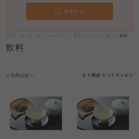
検索する
2023 秋～冬 旬・グルメギフト
商品カテゴリから選ぶ
飲料
飲料
人気商品順
全
5 商品
中 1-5 件を表示
個人情報保護方針について
特定商取引法に基づく表記につ
ご利用約款（ご利用規約・ご利
このサイトは7つの生協から業務委託を受けて、
用規程）について
いて
コープきんき事業連合が運営しています。お預
かりしている個人情報については、コープ事業
このサイトは7つの生協から業務委託を受けて、
このサイトは7つの生協から業務委託を受けて、
連合、ならびに各生協の「個人情報保護方針」
コープきんき事業連合が運営しています。ご自
コープきんき事業連合が運営しています。販売