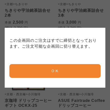
にもどづいて、コープ事業連合が適切に管理を
身が加入されている生協が定める利用約款をご
責任者は、それぞれご利用の生協となります。
<京都>ちきりや
<京都>ちきりや
おこなっています。
確認のうえ、ご利用ください。なお、クチコミ
各生協の「特定商取引法に基づく表記につい
ちきりや宇治銘茶詰合せ
ちきりや宇治銘茶詰合せ
コープ事業連合、ならびに各生協の「個人情報
投稿については、利用約款の細則として規定さ
て」については各生協のボタンをクリックして
2本
3本
保護方針」については各生協のボタンをクリッ
れています。
ご確認ください。
2,500
3,000
本体
円
本体
円
クしてご確認ください。
(税込
2,700
円)
(税込
3,240
円)
コープしが
コープしが
この企画回のご注文はすでに締切となっており
コープしが
ます。ご注文可能な企画回に切り替えます。
京都生協
京都生協
京都生協
ＯＫ
ならコープ
ならコープ
ならコープ
おおさかパルコープ
おおさかパルコープ
<京都・西京極>小川珈琲
<京都・西京極>小川珈琲
おおさかパルコープ
京珈琲 ドリップコーヒー
ASUE Fairtrade Coffee
ギフト OCKX-25
ドリップコーヒー
よどがわ市民生協
よどがわ市民生協