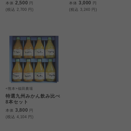
よどがわ市民生協
2,500
3,000
本体
円
本体
円
(税込
2,700
円)
(税込
3,240
円)
大阪いずみ市民生協
大阪いずみ市民生協
大阪いずみ市民生協
わかやま市民生協
わかやま市民生協
わかやま市民生協
<熊本>福田農場
特選九州みかん飲み比べ
8本セット
3,800
本体
円
(税込
4,104
円)