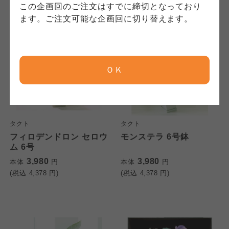
コープしが
コープしが
この企画回のご注文はすでに締切となっており
コープしが
ます。ご注文可能な企画回に切り替えます。
京都生協
京都生協
京都生協
ＯＫ
ならコープ
ならコープ
ならコープ
おおさかパルコープ
おおさかパルコープ
おおさかパルコープ
タクト
タクト
フィロデンドロン セロウ
モンステラ 6号鉢
よどがわ市民生協
よどがわ市民生協
ム 6号
よどがわ市民生協
3,980
3,980
本体
円
本体
円
(税込
4,378
円)
(税込
4,378
円)
大阪いずみ市民生協
大阪いずみ市民生協
大阪いずみ市民生協
わかやま市民生協
わかやま市民生協
わかやま市民生協