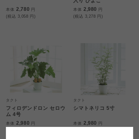
入り ひよこ
2,780
2,980
本体
円
本体
円
(税込
3,058
円)
(税込
3,278
円)
個人情報保護方針について
特定商取引法に基づく表記につ
ご利用約款（ご利用規約・ご利
このサイトは7つの生協から業務委託を受けて、
用規程）について
いて
コープきんき事業連合が運営しています。お預
かりしている個人情報については、コープ事業
このサイトは7つの生協から業務委託を受けて、
このサイトは7つの生協から業務委託を受けて、
連合、ならびに各生協の「個人情報保護方針」
コープきんき事業連合が運営しています。ご自
コープきんき事業連合が運営しています。販売
にもどづいて、コープ事業連合が適切に管理を
身が加入されている生協が定める利用約款をご
責任者は、それぞれご利用の生協となります。
タクト
タクト
おこなっています。
確認のうえ、ご利用ください。なお、クチコミ
各生協の「特定商取引法に基づく表記につい
フィロデンドロン セロウ
シマトネリコ 5寸
コープ事業連合、ならびに各生協の「個人情報
投稿については、利用約款の細則として規定さ
て」については各生協のボタンをクリックして
ム 4号
保護方針」については各生協のボタンをクリッ
れています。
ご確認ください。
2,980
2,980
本体
クしてご確認ください。
円
本体
円
(税込
3,278
円)
(税込
3,278
円)