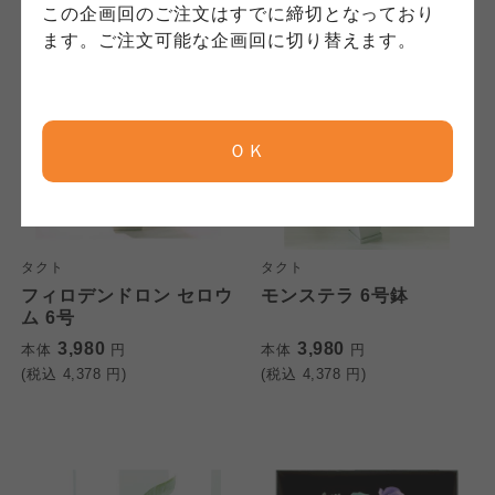
コープしが
コープしが
この企画回のご注文はすでに締切となっており
コープしが
ます。ご注文可能な企画回に切り替えます。
京都生協
京都生協
京都生協
ＯＫ
ならコープ
ならコープ
ならコープ
おおさかパルコープ
おおさかパルコープ
おおさかパルコープ
タクト
タクト
フィロデンドロン セロウ
モンステラ 6号鉢
よどがわ市民生協
よどがわ市民生協
ム 6号
よどがわ市民生協
3,980
3,980
本体
円
本体
円
(税込
4,378
円)
(税込
4,378
円)
大阪いずみ市民生協
大阪いずみ市民生協
大阪いずみ市民生協
わかやま市民生協
わかやま市民生協
わかやま市民生協