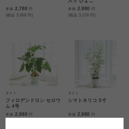
入り ひよこ
2,780
2,980
本体
円
本体
円
(税込
3,058
円)
(税込
3,278
円)
個人情報保護方針について
特定商取引法に基づく表記につ
ご利用約款（ご利用規約・ご利
このサイトは7つの生協から業務委託を受けて、
用規程）について
いて
コープきんき事業連合が運営しています。お預
かりしている個人情報については、コープ事業
このサイトは7つの生協から業務委託を受けて、
このサイトは7つの生協から業務委託を受けて、
連合、ならびに各生協の「個人情報保護方針」
コープきんき事業連合が運営しています。ご自
コープきんき事業連合が運営しています。販売
にもどづいて、コープ事業連合が適切に管理を
身が加入されている生協が定める利用約款をご
責任者は、それぞれご利用の生協となります。
タクト
タクト
おこなっています。
確認のうえ、ご利用ください。なお、クチコミ
各生協の「特定商取引法に基づく表記につい
フィロデンドロン セロウ
シマトネリコ 5寸
コープ事業連合、ならびに各生協の「個人情報
投稿については、利用約款の細則として規定さ
て」については各生協のボタンをクリックして
ム 4号
保護方針」については各生協のボタンをクリッ
れています。
ご確認ください。
2,980
2,980
本体
クしてご確認ください。
円
本体
円
(税込
3,278
円)
(税込
3,278
円)