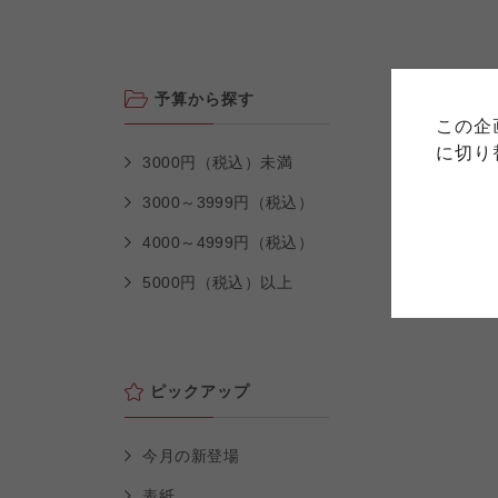
ご利用
このサイトは7つの生協から業
このサイトは7つの生協から業
予算から探す
このサイトは7つの生協から業
ては、コープ事業連合、ならび
生協となります。
この企
める利用約款をご確認のうえ、
ます。
各生協の「特定商取引法に基づ
に切り
コープ事業連合、ならびに各生
3000円（税込）未満
3000～3999円（税込）
コープしが
4000～4999円（税込）
コープしが
コープしが
5000円（税込）以上
よどがわ市民生協
よどがわ市民生協
よどがわ市民生協
ピックアップ
今月の新登場
表紙