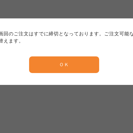
個人情報保護方針について
特定商取引法に基づく表記につい
約款（ご利用規約・ご利用規程）
務委託を受けて、コープきんき事業連合が運営しています。
務委託を受けて、コープきんき事業連合が運営しています。
務委託を受けて、コープきんき事業連合が運営しています。
に各生協の「個人情報保護方針」にもどづいて、コープ事業
画回のご注文はすでに締切となっております。ご注文可能
ご利用ください。なお、クチコミ投稿については、利用約款
く表記について」については各生協のボタンをクリックして
替えます。
協の「個人情報保護方針」については各生協のボタンをクリ
京都生協
ならコープ
ＯＫ
京都生協
ならコープ
京都生協
ならコープ
大阪いずみ市民生協
わかやま市民生協
大阪いずみ市民生協
わかやま市民生協
大阪いずみ市民生協
わかやま市民生協