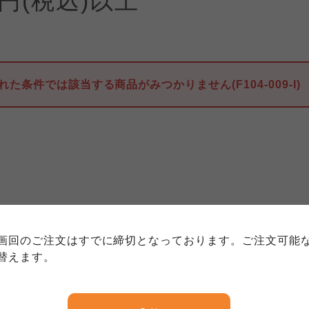
0円(税込)以上
れた条件では該当する商品がみつかりません(F104-009-I)
個人情報保護方針について
特定商取引法に基づく表記につい
約款（ご利用規約・ご利用規程）
務委託を受けて、コープきんき事業連合が運営しています。
務委託を受けて、コープきんき事業連合が運営しています。
務委託を受けて、コープきんき事業連合が運営しています。
に各生協の「個人情報保護方針」にもどづいて、コープ事業
画回のご注文はすでに締切となっております。ご注文可能
ご利用ください。なお、クチコミ投稿については、利用約款
く表記について」については各生協のボタンをクリックして
替えます。
協の「個人情報保護方針」については各生協のボタンをクリ
京都生協
ならコープ