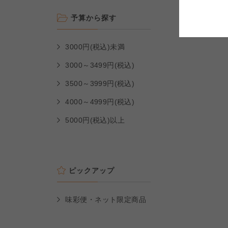
コープしが
コープしが
予算から探す
よどがわ市民生協
よどがわ市民生協
3000円(税込)未満
よどがわ市民生協
3000～3499円(税込)
3500～3999円(税込)
4000～4999円(税込)
5000円(税込)以上
ピックアップ
味彩便・ネット限定商品