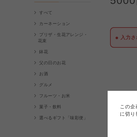
500
すべて
カーネーション
プリザ・生花アレンジ・
入力さ
花束
鉢花
父の日のお花
お酒
ご利用
グルメ
このサイトは7つの生協から業
フルーツ・お米
このサイトは7つの生協から業
このサイトは7つの生協から業
ては、コープ事業連合、ならび
生協となります。
この企
菓子・飲料
める利用約款をご確認のうえ、
ます。
各生協の「特定商取引法に基づ
に切り
コープ事業連合、ならびに各生
選べるギフト「味彩便」
コープしが