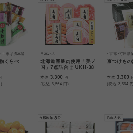
土井志ば漬本舗
日本ハム
<京都>打田漬
物くらべ
北海道産豚肉使用「美ノ
京つけもの詰
国」7点詰合せ UKH-38
3,300
3,300
円
本体
円
本体
)
(税込
3,564
円)
(税込
3,564
円