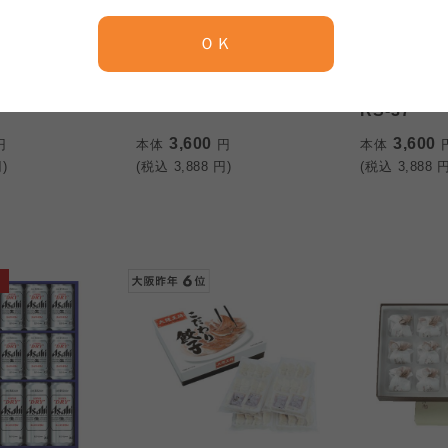
京都生協
ならコープ
ＯＫ
京都生協
ならコープ
京都生協
ならコープ
ズコンフェクト
<岐阜>恵那清月堂
<京都>わらび
スティングボ
栗きんとん 12個
料亭一膳と
大阪いずみ市民生協
わかやま市民生協
RS-37
大阪いずみ市民生協
わかやま市民生協
大阪いずみ市民生協
わかやま市民生協
3,600
3,600
円
本体
円
本体
)
(税込
3,888
円)
(税込
3,888
円