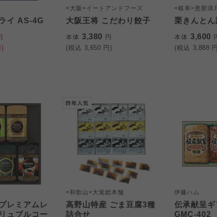
<大阪>イートアンドフーズ
<岐阜>恵那清
イ AS-4G
大阪王将 こだわり餃子
栗きんとん
3,380
3,600
円
本体
円
本体
)
(税込
3,650
円)
(税込
3,888
円
<和歌山>大覚総本舗
伊藤ハム
プレミアムレ
高野山特産 ごま豆腐3種
伝承献呈ギ
リュブルコー
詰合せ
GMC-402