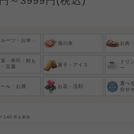
0円～3999円(税込)
フルーツ・お米・
海の幸
お肉
他
惣菜・寿司・粉も
ドリ
菓子・アイス
ん・豆腐
ー
選べ
ビール・お酒
お花・洗剤
合せ
 1-60 件を表示