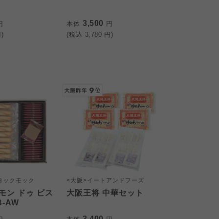
3,500
円
本体
円
)
(税込
3,780
円)
ヨックモック
<大阪>イートアンドフーズ
モン ドゥ ビス
大阪王将 中華セット
B-AW
3,400