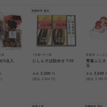
近為
<京都>やぐ羅
青森県 ふじさ
せ5点入
にしんそば詰合せ Y30
青森ふじさ
玉
3,300
3,500
円
本体
円
本体
)
(税込
3,564
円)
(税込
3,780
円