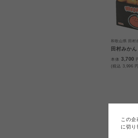
和歌山県 田村
田村みかん 
3,700
本体
(税込
3,996
円
ご利用
このサイトは7つの生協から業
このサイトは7つの生協から業
このサイトは7つの生協から業
ては、コープ事業連合、ならび
生協となります。
この企
める利用約款をご確認のうえ、
ます。
各生協の「特定商取引法に基づ
に切り
コープ事業連合、ならびに各生