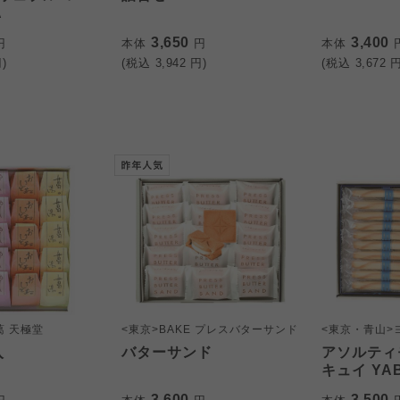
A
3,650
3,400
円
本体
円
本体
)
(税込
3,942
円)
(税込
3,672
円
葛 天極堂
<東京>BAKE プレスバターサンド
<東京・青山>
入
バターサンド
アソルティ
キュイ YA
3,600
3,500