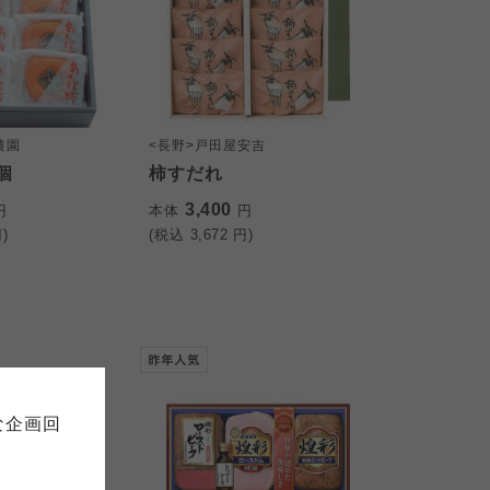
農園
<長野>戸田屋安吉
個
柿すだれ
3,400
円
本体
円
)
(税込
3,672
円)
て
について
お預かりしている個人情報につい
販売責任者は、それぞれご利用の
ご自身が加入されている生協が定
連合が適切に管理をおこなってい
な企画回
の細則として規定されています。
ご確認ください。
ックしてご確認ください。