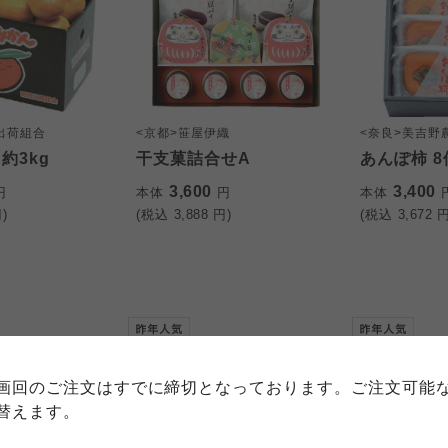
出荷組合
<京都>笹屋伊織
<奈良>美吉野
約3kg
干支菓詰合せA
あんぽ柿 8
3,600
3,400
円
本体
円
本体
)
(税込
3,888
円)
(税込
3,672
円
個人情報保護方針について
特定商取引法に基づく表記につい
約款（ご利用規約・ご利用規程）
務委託を受けて、コープきんき事業連合が運営しています。
務委託を受けて、コープきんき事業連合が運営しています。
務委託を受けて、コープきんき事業連合が運営しています。
に各生協の「個人情報保護方針」にもどづいて、コープ事業
画回のご注文はすでに締切となっております。ご注文可能
ご利用ください。なお、クチコミ投稿については、利用約款
く表記について」については各生協のボタンをクリックして
替えます。
協の「個人情報保護方針」については各生協のボタンをクリ