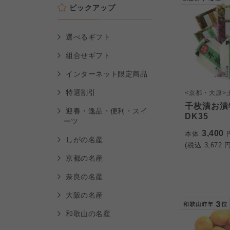
ピックアップ
選べるギフト
組合せギフト
インターネット限定商品
特選割引
<京都・大原>
千枚漬お漬
迎春・逸品・便利・スイ
DK35
ーツ
3,400
本体
しがの名産
(税込
3,672
円
京都の名産
奈良の名産
大阪の名産
和歌山の名産