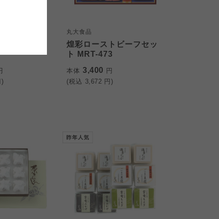
おおさかパルコープ
おおさかパルコープ
おおさかパルコープ
の里
丸大食品
最中スープ
煌彩ローストビーフセッ
ト MRT-473
3,400
円
本体
円
)
(税込
3,672
円)