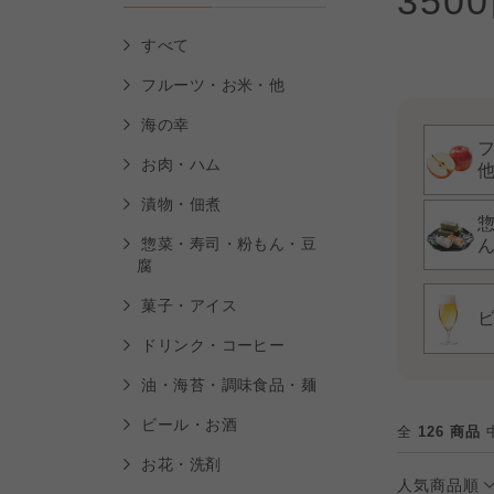
350
すべて
フルーツ・お米・他
海の幸
お肉・ハム
漬物・佃煮
惣菜・寿司・粉もん・豆
腐
菓子・アイス
ドリンク・コーヒー
油・海苔・調味食品・麺
ビール・お酒
全
126 商品
中
お花・洗剤
人気商品順