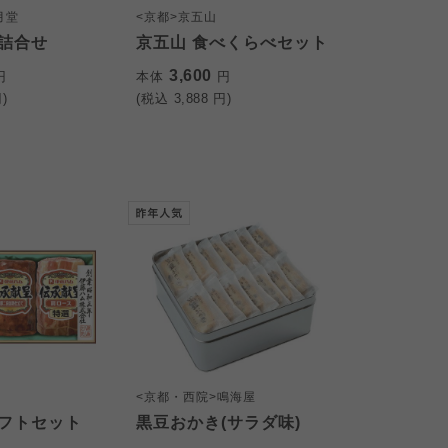
月堂
<京都>京五山
詰合せ
京五山 食べくらべセット
3,600
円
本体
円
)
(税込
3,888
円)
<京都・西院>鳴海屋
フトセット
黒豆おかき(サラダ味)