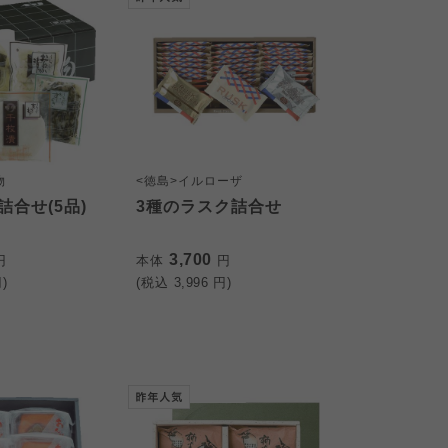
物
<徳島>イルローザ
合せ(5品)
3種のラスク詰合せ
3,700
円
本体
円
)
(税込
3,996
円)