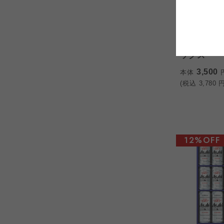
コープしが
コープしが
コープしが
<北海道>ロイ
ロイズテイ
よどがわ市民生協
ックス
よどがわ市民生協
よどがわ市民生協
3,500
本体
(税込
3,780
円
12%OFF