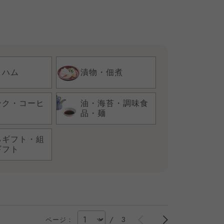
・ハム
漬物・佃煮
ンク・コーヒ
油・海苔・調味食
品・麺
るギフト・組
ギフト
/
3
ページ：