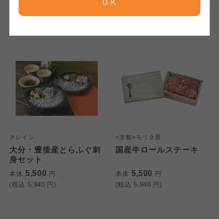
ＯＫ
(税込
5,940
円)
(税込
5,940
円)
ならコープ
ならコープ
ならコープ
おおさかパルコープ
おおさかパルコープ
おおさかパルコープ
よどがわ市民生協
よどがわ市民生協
よどがわ市民生協
大阪いずみ市民生協
大阪いずみ市民生協
大阪いずみ市民生協
クレイン
<京都>モリタ屋
わかやま市民生協
わかやま市民生協
大分・豊後産とらふぐ刺
国産牛ロールステーキ
わかやま市民生協
身セット
5,500
5,500
本体
円
本体
円
(税込
5,940
円)
(税込
5,940
円)