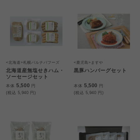
<北海道>札幌バルナバフーズ
<鹿児島>ますや
北海道産無塩せきハム・
黒豚ハンバーグセット
ソーセージセット
5,500
5,500
本体
円
本体
円
(税込
5,940
円)
(税込
5,940
円)