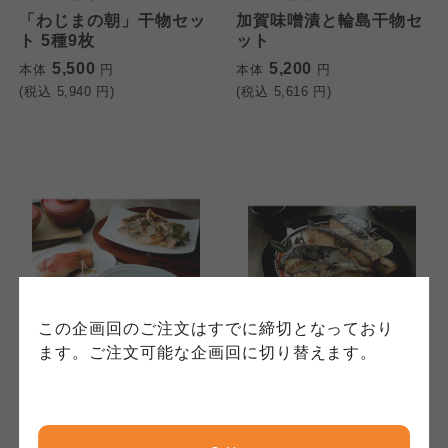
「わじまの朝」干物セッ
加賀味噌漬と輪島干物セ
個人情報保護方針について
ト 5種9枚
ット
特定商取引法に基づく表記につ
ご利用約款（ご利用規約・ご利
5,500
5,200
本体
円
本体
円
このサイトは7つの生協から業務委託を受けて、
用規程）について
いて
(税込
5,940
円)
(税込
5,616
円)
コープきんき事業連合が運営しています。お預
かりしている個人情報については、コープ事業
このサイトは7つの生協から業務委託を受けて、
このサイトは7つの生協から業務委託を受けて、
連合、ならびに各生協の「個人情報保護方針」
コープきんき事業連合が運営しています。ご自
コープきんき事業連合が運営しています。販売
にもどづいて、コープ事業連合が適切に管理を
身が加入されている生協が定める利用約款をご
責任者は、それぞれご利用の生協となります。
おこなっています。
確認のうえ、ご利用ください。なお、クチコミ
各生協の「特定商取引法に基づく表記につい
コープ事業連合、ならびに各生協の「個人情報
投稿については、利用約款の細則として規定さ
て」については各生協のボタンをクリックして
保護方針」については各生協のボタンをクリッ
れています。
ご確認ください。
クしてご確認ください。
コープしが
コープしが
この企画回のご注文はすでに締切となっており
コープしが
ます。ご注文可能な企画回に切り替えます。
ダイマツ
<兵庫>たじみや
氷温熟成 簡単便利な魚惣
純米酒粕漬
京都生協
京都生協
菜ギフト(和)
京都生協
5,500
5,500
本体
円
本体
円