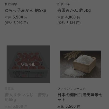
和歌山県
和歌山県
ゆらっ子みかん 約5kg
有田みかん 約5kg
5,500
4,800
本体
円
本体
円
(税込
5,940
円)
(税込
5,184
円)
取扱停止
青森県
ファインリョーコク
蜜入りサンふじ「蜜秀」
日本の棚田百選美味米セ
約5kg
ット
5,800
5,500
本体
円
本体
円