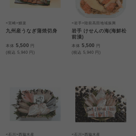
<宮崎>鰻楽
<岩手>陸前高田地域振興
九州産うなぎ蒲焼切身
岩手 けせんの海(海鮮松
前漬)
5,500
5,500
本体
円
本体
円
(税込
5,940
円)
(税込
5,940
円)
<石川>西脇水産
<石川>西脇水産