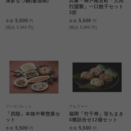
博多もつ鍋(醤油味)
兵庫・神戸南京町「大同
行謹製」一口餃子セット
3折
5,500
5,500
本体
円
本体
円
(税込
5,940
円)
(税込
5,940
円)
フーズパレット
アルファー
「四陸」本格中華惣菜セ
福岡「竹千寿」笹ちまき
ット
4種詰合せ12個セット
5,500
5,500
本体
円
本体
円