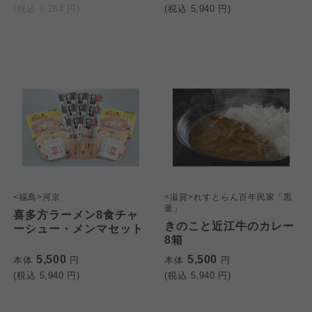
(税込
6,264
円)
(税込
5,940
円)
<福島>河京
<滋賀>れすとらん百年民家「黒
釜」
喜多方ラーメン8食チャ
きのこと近江牛のカレー
ーシュー・メンマセット
8箱
5,500
5,500
本体
円
本体
円
(税込
5,940
円)
(税込
5,940
円)