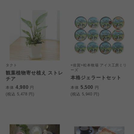
タクト
<佐賀>松本牧場 アイス工房ミリ
ーズ
観葉植物寄せ植え ストレ
本格ジェラートセット
チア
4,980
5,500
本体
円
本体
円
(税込
5,478
円)
(税込
5,940
円)