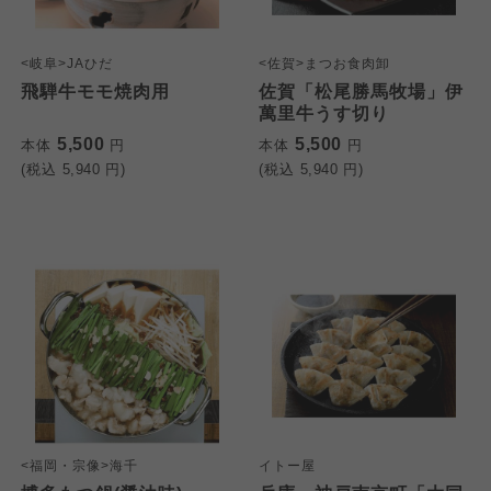
<岐阜>JAひだ
<佐賀>まつお食肉卸
飛騨牛モモ焼肉用
佐賀「松尾勝馬牧場」伊
萬里牛うす切り
5,500
5,500
本体
円
本体
円
(税込
5,940
円)
(税込
5,940
円)
<福岡・宗像>海千
イトー屋