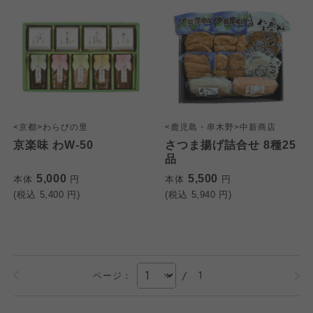
<京都>わらびの里
<鹿児島・串木野>中新商店
京楽味 わW-50
さつま揚げ詰合せ 8種25
品
5,000
5,500
本体
円
本体
円
(税込
5,400
円)
(税込
5,940
円)
/
1
ページ：