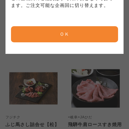
コープしが
ます。ご注文可能な企画回に切り替えます。
<北海道>札幌バルナバハム
<兵庫>山晃食品
京都生協
京都生協
北海道産無塩せきハムオ
神戸・元町「伊藤グリ
京都生協
ードブルセット
ル」グルメセット
10,400
10,400
本体
円
本体
円
ＯＫ
ならコープ
ならコープ
(税込
11,232
円)
(税込
11,232
円)
ならコープ
おおさかパルコープ
おおさかパルコープ
おおさかパルコープ
よどがわ市民生協
よどがわ市民生協
よどがわ市民生協
大阪いずみ市民生協
大阪いずみ市民生協
大阪いずみ市民生協
わかやま市民生協
わかやま市民生協
フジチク
<岐阜>JAひだ
わかやま市民生協
ふじ馬さし詰合せ【松】
飛騨牛肩ロースすき焼用