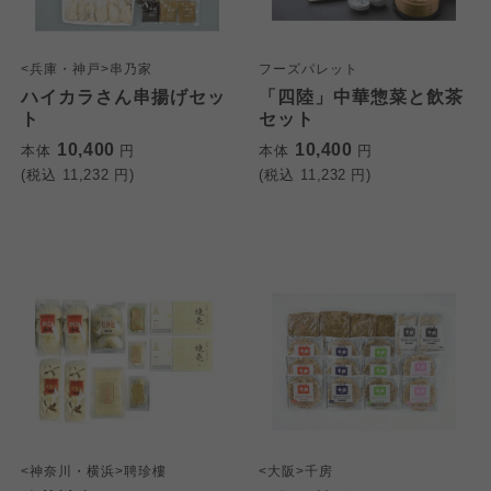
<兵庫・神戸>串乃家
フーズパレット
ハイカラさん串揚げセッ
「四陸」中華惣菜と飲茶
ト
セット
10,400
10,400
本体
円
本体
円
(税込
11,232
円)
(税込
11,232
円)
<神奈川・横浜>聘珍樓
<大阪>千房