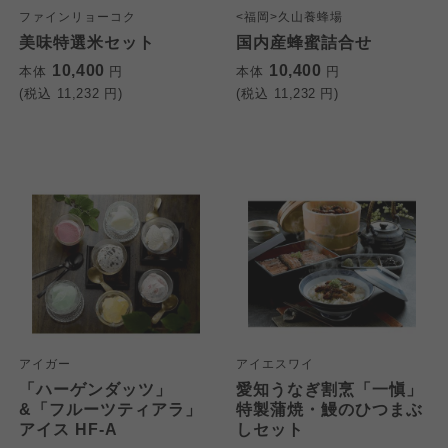
ファインリョーコク
<福岡>久山養蜂場
美味特選米セット
国内産蜂蜜詰合せ
10,400
10,400
本体
円
本体
円
(税込
11,232
円)
(税込
11,232
円)
アイガー
アイエスワイ
「ハーゲンダッツ」
愛知うなぎ割烹「一愼」
&「フルーツティアラ」
特製蒲焼・鰻のひつまぶ
アイス HF-A
しセット