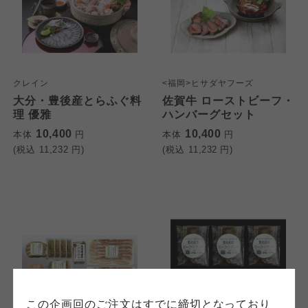
クレイン
<福岡>ヒサダヤフーズ
個人情報保護方針について
大分・豊後産とらふぐ料
佐賀牛 ローストビーフ・
特定商取引法に基づく表記につ
ご利用約款（ご利用規約・ご利
理 優雅
ハンバーグセット
このサイトは7つの生協から業務委託を受けて、
用規程）について
いて
10,400
10,400
本体
円
本体
円
コープきんき事業連合が運営しています。お預
(税込
11,232
円)
(税込
11,232
円)
かりしている個人情報については、コープ事業
このサイトは7つの生協から業務委託を受けて、
このサイトは7つの生協から業務委託を受けて、
連合、ならびに各生協の「個人情報保護方針」
コープきんき事業連合が運営しています。ご自
コープきんき事業連合が運営しています。販売
にもどづいて、コープ事業連合が適切に管理を
身が加入されている生協が定める利用約款をご
責任者は、それぞれご利用の生協となります。
おこなっています。
確認のうえ、ご利用ください。なお、クチコミ
各生協の「特定商取引法に基づく表記につい
コープ事業連合、ならびに各生協の「個人情報
投稿については、利用約款の細則として規定さ
て」については各生協のボタンをクリックして
保護方針」については各生協のボタンをクリッ
れています。
ご確認ください。
クしてご確認ください。
コープしが
コープしが
この企画回のご注文はすでに締切となっており