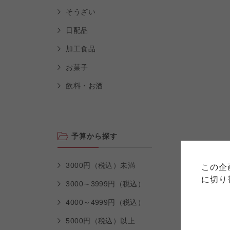
そうざい
日配品
加工食品
お菓子
飲料・お酒
ご利用
予算から探す
このサイトは7つの生協から業
このサイトは7つの生協から業
このサイトは7つの生協から業
ては、コープ事業連合、ならび
生協となります。
3000円（税込）未満
この企
める利用約款をご確認のうえ、
ます。
各生協の「特定商取引法に基づ
に切り
コープ事業連合、ならびに各生
3000～3999円（税込）
4000～4999円（税込）
コープしが
5000円（税込）以上
コープしが
コープしが