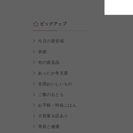
よどがわ市民生協
よどがわ市民生協
よどがわ市民生協
ピックアップ
今月の新登場
表紙
旬の産直品
あったか冬支度
全国おいしいもの
ご飯のおとも
お手軽・時短ごはん
大容量＆訳あり
美容と健康