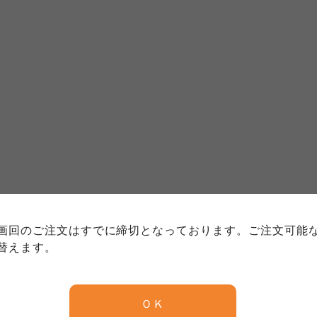
個人情報保護方針について
特定商取引法に基づく表記につい
約款（ご利用規約・ご利用規程）
務委託を受けて、コープきんき事業連合が運営しています。
務委託を受けて、コープきんき事業連合が運営しています。
務委託を受けて、コープきんき事業連合が運営しています。
に各生協の「個人情報保護方針」にもどづいて、コープ事業
画回のご注文はすでに締切となっております。ご注文可能
ご利用ください。なお、クチコミ投稿については、利用約款
く表記について」については各生協のボタンをクリックして
替えます。
協の「個人情報保護方針」については各生協のボタンをクリ
京都生協
ならコープ
ＯＫ
京都生協
ならコープ
京都生協
ならコープ