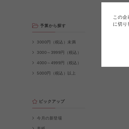
このサイトは7つの生協から業
このサイトは7つの生協から業
このサイトは7つの生協から業
ては、コープ事業連合、ならび
生協となります。
この企
める利用約款をご確認のうえ、
ます。
各生協の「特定商取引法に基づ
に切り
予算から探す
コープ事業連合、ならびに各生
3000円（税込）未満
コープしが
コープしが
コープしが
3000～3999円（税込）
4000～4999円（税込）
よどがわ市民生協
よどがわ市民生協
よどがわ市民生協
5000円（税込）以上
ピックアップ
今月の新登場
表紙