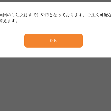
務委託を受けて、コープきんき事業連合が運営しています。
務委託を受けて、コープきんき事業連合が運営しています。
務委託を受けて、コープきんき事業連合が運営しています。
に各生協の「個人情報保護方針」にもどづいて、コープ事業
画回のご注文はすでに締切となっております。ご注文可能
ご利用ください。なお、クチコミ投稿については、利用約款
く表記について」については各生協のボタンをクリックして
替えます。
協の「個人情報保護方針」については各生協のボタンをクリ
京都生協
ならコープ
ＯＫ
京都生協
ならコープ
京都生協
ならコープ
大阪いずみ市民生協
わかやま市民生協
大阪いずみ市民生協
わかやま市民生協
大阪いずみ市民生協
わかやま市民生協