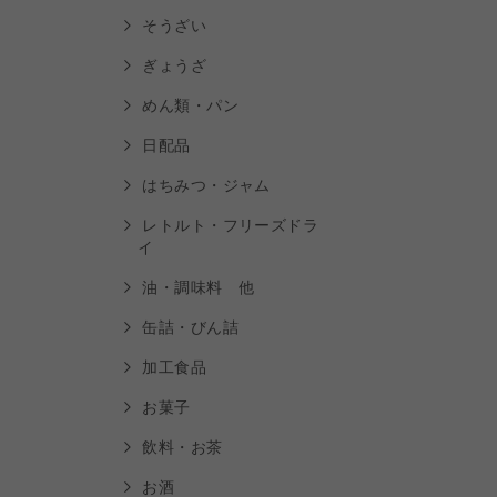
そうざい
ぎょうざ
めん類・パン
日配品
はちみつ・ジャム
レトルト・フリーズドラ
イ
油・調味料 他
缶詰・びん詰
加工食品
お菓子
飲料・お茶
ご利用
お酒